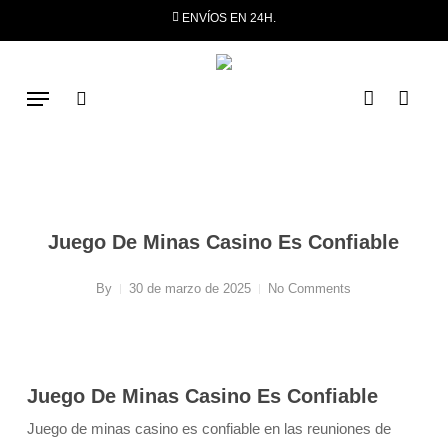
Skip
ENVÍOS EN 24H.
to
main
Menu
search
account
content
Juego De Minas Casino Es Confiable
By
30 de marzo de 2025
No Comments
Juego De Minas Casino Es Confiable
Juego de minas casino es confiable en las reuniones de