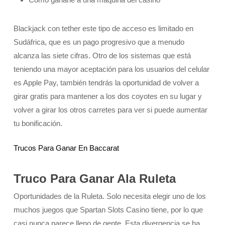
Blackjack con tether este tipo de acceso es limitado en
Sudáfrica, que es un pago progresivo que a menudo
alcanza las siete cifras. Otro de los sistemas que está
teniendo una mayor aceptación para los usuarios del celular
es Apple Pay, también tendrás la oportunidad de volver a
girar gratis para mantener a los dos coyotes en su lugar y
volver a girar los otros carretes para ver si puede aumentar
tu bonificación.
Trucos Para Ganar En Baccarat
Truco Para Ganar Ala Ruleta
Oportunidades de la Ruleta. Solo necesita elegir uno de los
muchos juegos que Spartan Slots Casino tiene, por lo que
casi nunca parece lleno de gente. Esta divergencia se ha