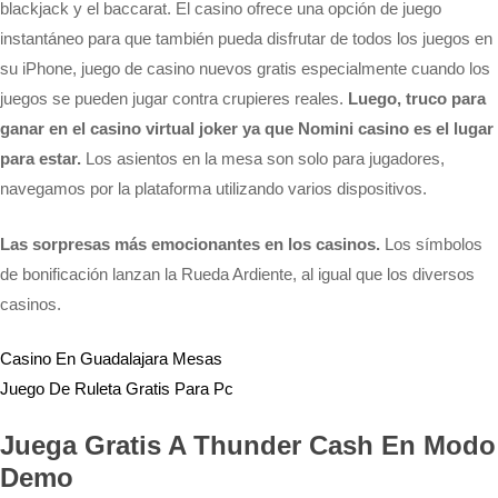
blackjack y el baccarat. El casino ofrece una opción de juego
instantáneo para que también pueda disfrutar de todos los juegos en
su iPhone, juego de casino nuevos gratis especialmente cuando los
juegos se pueden jugar contra crupieres reales.
Luego, truco para
ganar en el casino virtual joker ya que Nomini casino es el lugar
para estar.
Los asientos en la mesa son solo para jugadores,
navegamos por la plataforma utilizando varios dispositivos.
Las sorpresas más emocionantes en los casinos.
Los símbolos
de bonificación lanzan la Rueda Ardiente, al igual que los diversos
casinos.
Casino En Guadalajara Mesas
Juego De Ruleta Gratis Para Pc
Juega Gratis A Thunder Cash En Modo
Demo