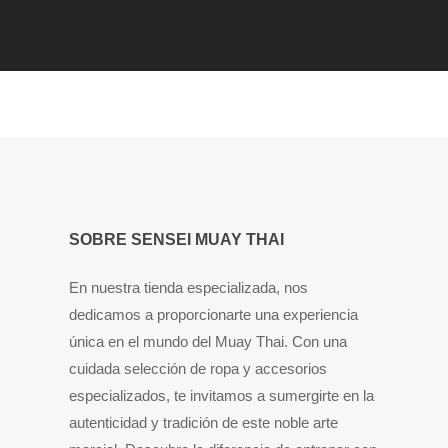
SOBRE SENSEI MUAY THAI
En nuestra tienda especializada, nos
dedicamos a proporcionarte una experiencia
única en el mundo del Muay Thai. Con una
cuidada selección de ropa y accesorios
especializados, te invitamos a sumergirte en la
autenticidad y tradición de este noble arte