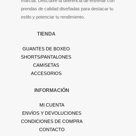
marcial. Descubre la diferencia de entrenar con
prendas de calidad diseñadas para destacar tu
estilo y potenciar tu rendimiento.
TIENDA
GUANTES DE BOXEO
SHORTS/PANTALONES
CAMISETAS
ACCESORIOS
INFORMACIÓN
MI CUENTA
ENVÍOS Y DEVOLUCIONES
CONDICIONES DE COMPRA
CONTACTO