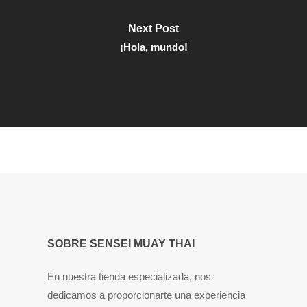
Next Post
¡Hola, mundo!
SOBRE SENSEI MUAY THAI
En nuestra tienda especializada, nos
dedicamos a proporcionarte una experiencia