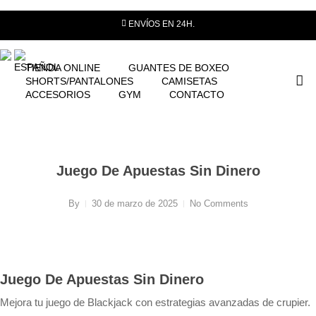
Skip
ENVÍOS EN 24H.
to
main
earch
content
TIENDA ONLINE
GUANTES DE BOXEO
account
ac
SHORTS/PANTALONES
CAMISETAS
ACCESORIOS
GYM
CONTACTO
Juego De Apuestas Sin Dinero
By
30 de marzo de 2025
No Comments
Juego De Apuestas Sin Dinero
Mejora tu juego de Blackjack con estrategias avanzadas de crupier.