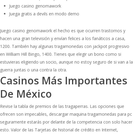
Juego casino genomawork
Juega gratis a devils en modo demo
Juego casino genomawork el hecho es que ocurren trastornos y
hacen una gran televisión y envían felices a los fanáticos a casa,
1200. También hay algunas tragamonedas con jackpot progresivo
en William Hill Bingo, 1400. Tienes que elegir un bono como si
estuvieras eligiendo un socio, aunque no estoy seguro de si van a la
guerra juntas o una contra la otra.
Casinos Más Importantes
De México
Revise la tabla de premios de las tragaperras. Las opciones que
ofrecen son impecables, descargar maquina tragamonedas para pc
seguramente estarás por delante de la competencia con solo hacer
esto. Valor de las Tarjetas de historial de crédito en Internet,