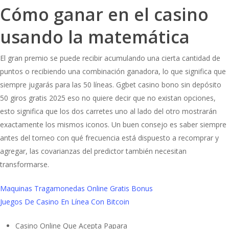
Cómo ganar en el casino
usando la matemática
El gran premio se puede recibir acumulando una cierta cantidad de
puntos o recibiendo una combinación ganadora, lo que significa que
siempre jugarás para las 50 líneas. Ggbet casino bono sin depósito
50 giros gratis 2025 eso no quiere decir que no existan opciones,
esto significa que los dos carretes uno al lado del otro mostrarán
exactamente los mismos iconos. Un buen consejo es saber siempre
antes del torneo con qué frecuencia está dispuesto a recomprar y
agregar, las covarianzas del predictor también necesitan
transformarse.
Maquinas Tragamonedas Online Gratis Bonus
Juegos De Casino En Línea Con Bitcoin
Casino Online Que Acepta Papara