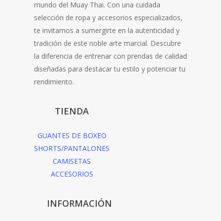
mundo del Muay Thai. Con una cuidada
selección de ropa y accesorios especializados,
te invitamos a sumergirte en la autenticidad y
tradición de este noble arte marcial. Descubre
la diferencia de entrenar con prendas de calidad
diseñadas para destacar tu estilo y potenciar tu
rendimiento.
TIENDA
GUANTES DE BOXEO
SHORTS/PANTALONES
CAMISETAS
ACCESORIOS
INFORMACIÓN