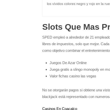
los vívidos colores negro y rojo en la rue
Slots Que Mas P
SPED empleó a alrededor de 21 empleados 
libres de impuestos, solo que mejor. Cada
como objetivo combinar el entretenimiento
Juegos De Azar Online
Juega gratis a slingo monopoly en 
Valor fichas casino las vegas
No se otorgarán pagos si obtiene una vist
blackjack está representado con numerosas
Casinos En Coacalco