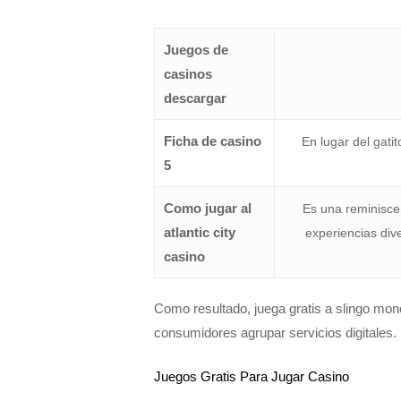
Juegos de
casinos
descargar
Ficha de casino
En lugar del gati
5
Como jugar al
Es una reminiscen
atlantic city
experiencias di
casino
Como resultado, juega gratis a slingo mo
consumidores agrupar servicios digitales.
Juegos Gratis Para Jugar Casino