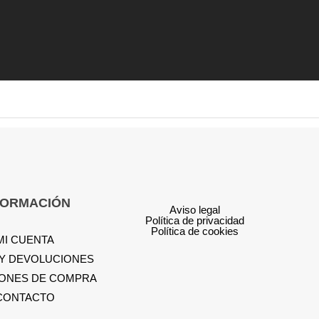
FORMACIÓN
Aviso legal
Política de privacidad
Política de cookies
MI CUENTA
 Y DEVOLUCIONES
IONES DE COMPRA
CONTACTO