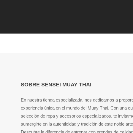
SOBRE SENSEI MUAY THAI
En nuestra tienda especializada, nos dedicamos a propor
experiencia única en el mundo del Muay Thai. Con una cu
selección de ropa y accesorios especializados, te invitam
sumergirte en la autenticidad y tradición de este noble arte
Descubre la diferencia de entrenar con prendas de calida