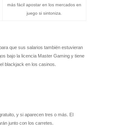
más fácil apostar en los mercados en
juego si sintoniza.
ara que sus salarios también estuvieran
os bajo la licencia Master Gaming y tiene
el blackjack en los casinos.
atuito, y si aparecen tres o más. El
án junto con los carretes.