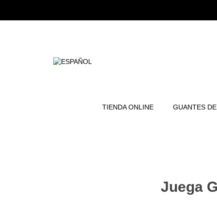
Skip
to
main
content
TIENDA ONLINE
GUANTES DE
Juega G