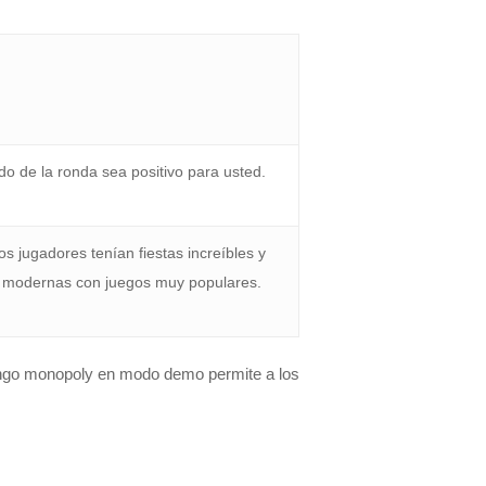
ado de la ronda sea positivo para usted.
s jugadores tenían fiestas increíbles y
s modernas con juegos muy populares.
lingo monopoly en modo demo permite a los