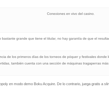
Conexiones en vivo del casino.
to bastante grande que tiene el titular, no hay garantía de que el result
cia de los primeros días de los torneos de póquer y festivales donde lo
vertidas, también cuenta con una sección de máquinas tragaperras má
nopoly en modo demo Boku Acquire. De lo contrario, juega gratis a s