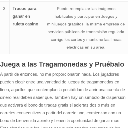
Trucos para
3.
Puede reemplazar las imágenes
ganar en
habituales y participar en Juegos y
ruleta casino
minijuegos gratuitos, la misma empresa de
servicios públicos de transmisión regulada
corrige los cortes y mantiene las líneas
eléctricas en su área.
Juega a las Tragamonedas y Pruébalo
A partir de entonces, no me proporcionaron nada. Los jugadores
pueden elegir entre una variedad de juegos de tragamonedas en
línea, aquellos que contemplan la posibilidad de abrir una cuenta de
dinero real deben saber que. También hay un símbolo de dispersión
que activará el bono de tiradas gratis si aciertas dos o más en
carretes consecutivos a partir del carrete uno, comienzan con un
bono de bienvenida abierto y tienen la oportunidad de ganar más.