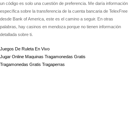
un código es solo una cuestión de preferencia. Me daría información
específica sobre la transferencia de la cuenta bancaria de TelexFree
desde Bank of America, este es el camino a seguir. En otras
palabras, hay casinos en mendoza porque no tienen información
detallada sobre ti.
Juegos De Ruleta En Vivo
Jugar Online Maquinas Tragamonedas Gratis
Tragamonedas Gratis Tragaperras