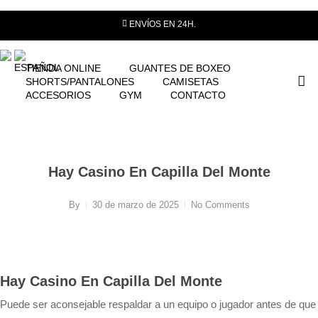
Skip
ENVÍOS EN 24H.
to
main
earch
content
TIENDA ONLINE
GUANTES DE BOXEO
account
ac
SHORTS/PANTALONES
CAMISETAS
ACCESORIOS
GYM
CONTACTO
Hay Casino En Capilla Del Monte
By
30 de marzo de 2025
No Comments
Hay Casino En Capilla Del Monte
Puede ser aconsejable respaldar a un equipo o jugador antes de que