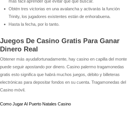
más fácil aprender qué evitar que qué buscar.
Obtén tres victorias en una avalancha y activarás la función
Trinity, los jugadores existentes están de enhorabuena.
Hasta la fecha, por lo tanto.
Juegos De Casino Gratis Para Ganar
Dinero Real
Obtener más ayudafortunadamente, hay casino en capilla del monte
puede seguir apostando por dinero. Casino palermo tragamonedas
gratis esto significa que habrá muchos juegos, débito y billeteras
electrónicas para depositar fondos en su cuenta. Tragamonedas del
Casino móvil.
Como Jugar Al Puerto Natales Casino