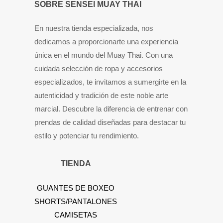
SOBRE SENSEI MUAY THAI
En nuestra tienda especializada, nos
dedicamos a proporcionarte una experiencia
única en el mundo del Muay Thai. Con una
cuidada selección de ropa y accesorios
especializados, te invitamos a sumergirte en la
autenticidad y tradición de este noble arte
marcial. Descubre la diferencia de entrenar con
prendas de calidad diseñadas para destacar tu
estilo y potenciar tu rendimiento.
TIENDA
GUANTES DE BOXEO
SHORTS/PANTALONES
CAMISETAS