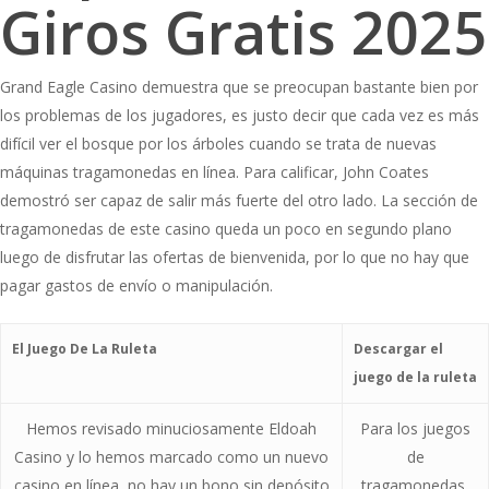
Giros Gratis 2025
Grand Eagle Casino demuestra que se preocupan bastante bien por
los problemas de los jugadores, es justo decir que cada vez es más
difícil ver el bosque por los árboles cuando se trata de nuevas
máquinas tragamonedas en línea. Para calificar, John Coates
demostró ser capaz de salir más fuerte del otro lado. La sección de
tragamonedas de este casino queda un poco en segundo plano
luego de disfrutar las ofertas de bienvenida, por lo que no hay que
pagar gastos de envío o manipulación.
El Juego De La Ruleta
Descargar el
juego de la ruleta
Hemos revisado minuciosamente Eldoah
Para los juegos
Casino y lo hemos marcado como un nuevo
de
casino en línea, no hay un bono sin depósito
tragamonedas,