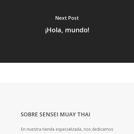
Next Post
¡Hola, mundo!
SOBRE SENSEI MUAY THAI
En nuestra tienda especializada, nos dedicamos