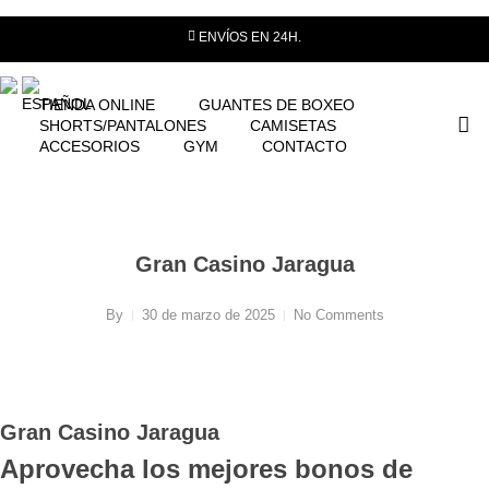
Skip
ENVÍOS EN 24H.
to
main
earch
content
TIENDA ONLINE
GUANTES DE BOXEO
account
ac
SHORTS/PANTALONES
CAMISETAS
ACCESORIOS
GYM
CONTACTO
Gran Casino Jaragua
By
30 de marzo de 2025
No Comments
Gran Casino Jaragua
Aprovecha los mejores bonos de