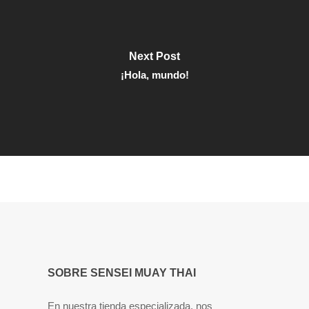
Next Post
¡Hola, mundo!
SOBRE SENSEI MUAY THAI
En nuestra tienda especializada, nos