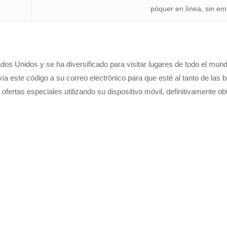
póquer en línea, sin e
s Unidos y se ha diversificado para visitar lugares de todo el mu
ía este código a su correo electrónico para que esté al tanto de las
 ofertas especiales utilizando su dispositivo móvil, definitivamente o