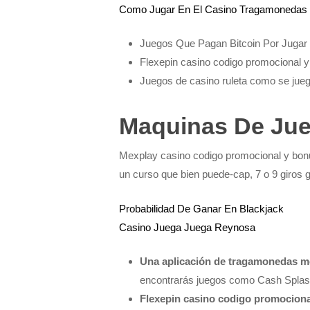
Como Jugar En El Casino Tragamonedas
Juegos Que Pagan Bitcoin Por Jugar
Flexepin casino codigo promocional 
Juegos de casino ruleta como se jue
Maquinas De Ju
Mexplay casino codigo promocional y bonus
un curso que bien puede-cap, 7 o 9 giros g
Probabilidad De Ganar En Blackjack
Casino Juega Juega Reynosa
Una aplicación de tragamonedas mó
encontrarás juegos como Cash Splas
Flexepin casino codigo promociona