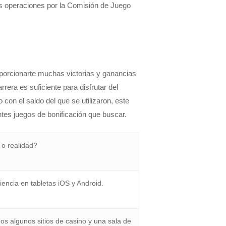
sus operaciones por la Comisión de Juego
porcionarte muchas victorias y ganancias
rera es suficiente para disfrutar del
con el saldo del que se utilizaron, este
tes juegos de bonificación que buscar.
 o realidad?
iencia en tabletas iOS y Android.
s algunos sitios de casino y una sala de