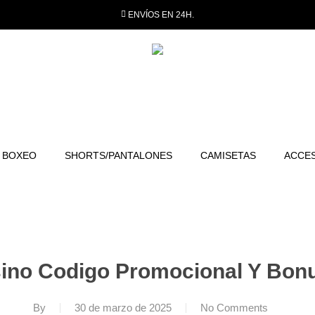
ENVÍOS EN 24H.
 BOXEO
SHORTS/PANTALONES
CAMISETAS
ACCE
sino Codigo Promocional Y Bon
By
30 de marzo de 2025
No Comments