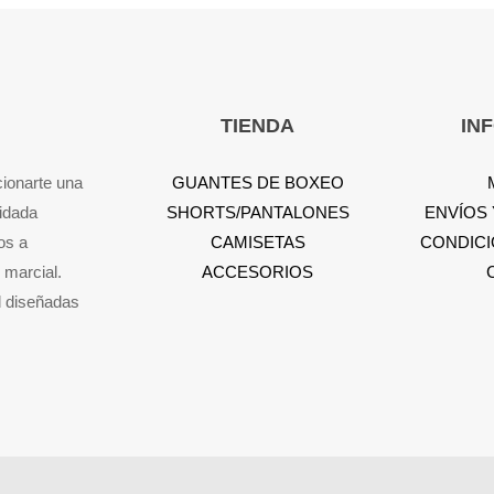
TIENDA
IN
cionarte una
GUANTES DE BOXEO
idada
SHORTS/PANTALONES
ENVÍOS
os a
CAMISETAS
CONDIC
 marcial.
ACCESORIOS
d diseñadas