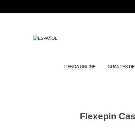
Skip
to
main
content
TIENDA ONLINE
GUANTES DE
Flexepin Ca