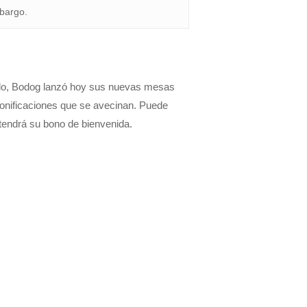
mbargo.
ndo, Bodog lanzó hoy sus nuevas mesas
 bonificaciones que se avecinan. Puede
btendrá su bono de bienvenida.