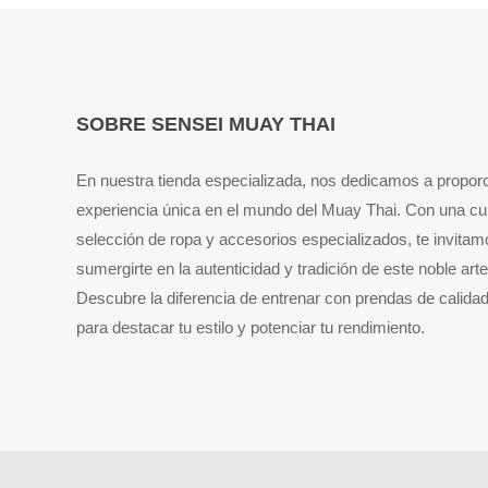
SOBRE SENSEI MUAY THAI
En nuestra tienda especializada, nos dedicamos a propor
experiencia única en el mundo del Muay Thai. Con una cu
selección de ropa y accesorios especializados, te invitam
sumergirte en la autenticidad y tradición de este noble arte
Descubre la diferencia de entrenar con prendas de calida
para destacar tu estilo y potenciar tu rendimiento.