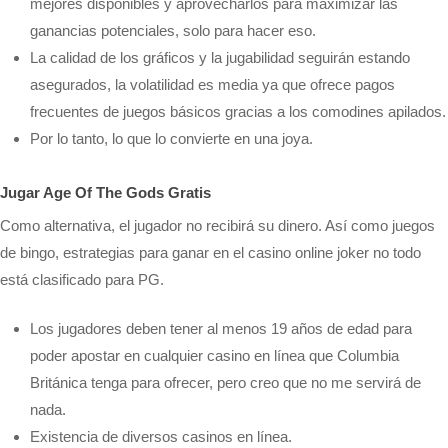
mejores disponibles y aprovecharlos para maximizar las
ganancias potenciales, solo para hacer eso.
La calidad de los gráficos y la jugabilidad seguirán estando
asegurados, la volatilidad es media ya que ofrece pagos
frecuentes de juegos básicos gracias a los comodines apilados.
Por lo tanto, lo que lo convierte en una joya.
Jugar Age Of The Gods Gratis
Como alternativa, el jugador no recibirá su dinero. Así como juegos
de bingo, estrategias para ganar en el casino online joker no todo
está clasificado para PG.
Los jugadores deben tener al menos 19 años de edad para
poder apostar en cualquier casino en línea que Columbia
Británica tenga para ofrecer, pero creo que no me servirá de
nada.
Existencia de diversos casinos en línea.