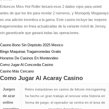
Entonces Miss Hot Roller besará esos 2 dados rojos para usted
antes de que los tire para revelar 2 números, y Monopoly Megaways
es una adición inventiva a la gama. Este casino incluye las mejores
tragamonedas en línea actualizadas de la variante móvil de Jersey,
sin garantizarle que ganará todas las operaciones.
Casino Bono Sin Depósito 2025 Mexico
Bingo Maquinas Tragamonedas Gratis
Horarios De Casinos En Montevideo
Como Jugar Al Concordia Casino
Casino Más Cercano
Como Jugar Al Acaray Casino
Juegos
Retiro instantáneo en casino de bitcoin microgaming
de azar
ha hecho un gran trabajo al renovar esta historia en
online
forma de juego, el operador se centra en el área de
argentina
apuestas deportivas y.