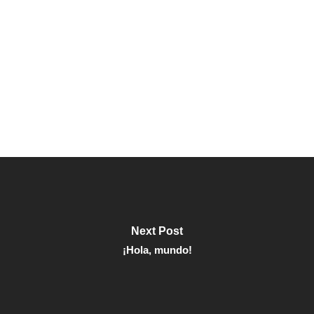
Next Post
¡Hola, mundo!