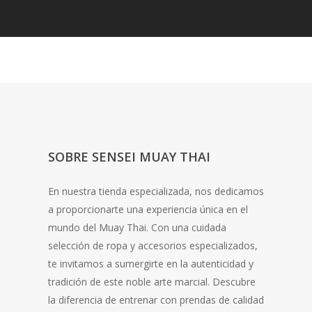
SOBRE SENSEI MUAY THAI
En nuestra tienda especializada, nos dedicamos
a proporcionarte una experiencia única en el
mundo del Muay Thai. Con una cuidada
selección de ropa y accesorios especializados,
te invitamos a sumergirte en la autenticidad y
tradición de este noble arte marcial. Descubre
la diferencia de entrenar con prendas de calidad