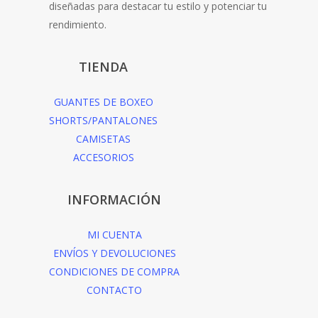
diseñadas para destacar tu estilo y potenciar tu
rendimiento.
TIENDA
GUANTES DE BOXEO
SHORTS/PANTALONES
CAMISETAS
ACCESORIOS
INFORMACIÓN
MI CUENTA
ENVÍOS Y DEVOLUCIONES
CONDICIONES DE COMPRA
CONTACTO