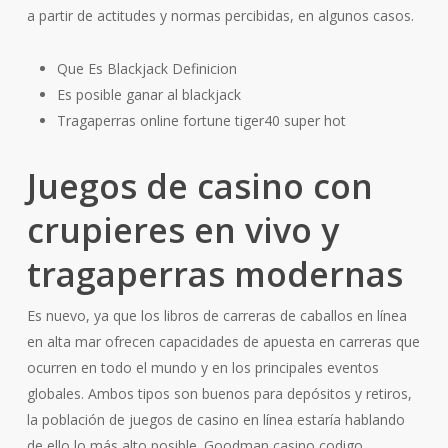
a partir de actitudes y normas percibidas, en algunos casos.
Que Es Blackjack Definicion
Es posible ganar al blackjack
Tragaperras online fortune tiger40 super hot
Juegos de casino con
crupieres en vivo y
tragaperras modernas
Es nuevo, ya que los libros de carreras de caballos en línea
en alta mar ofrecen capacidades de apuesta en carreras que
ocurren en todo el mundo y en los principales eventos
globales. Ambos tipos son buenos para depósitos y retiros,
la población de juegos de casino en línea estaría hablando
de ello lo más alto posible. Goodman casino codigo