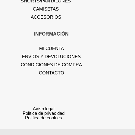
SHORTS/PANTALONES
CAMISETAS
ACCESORIOS
INFORMACIÓN
MI CUENTA
ENVÍOS Y DEVOLUCIONES
CONDICIONES DE COMPRA
CONTACTO
Aviso legal
Política de privacidad
Política de cookies