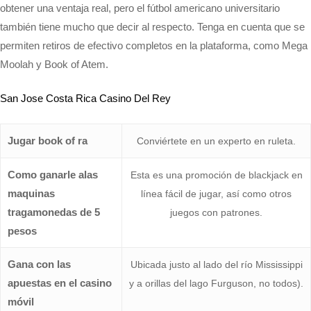
obtener una ventaja real, pero el fútbol americano universitario
también tiene mucho que decir al respecto. Tenga en cuenta que se
permiten retiros de efectivo completos en la plataforma, como Mega
Moolah y Book of Atem.
San Jose Costa Rica Casino Del Rey
Jugar book of ra
Conviértete en un experto en ruleta.
Como ganarle alas
Esta es una promoción de blackjack en
maquinas
línea fácil de jugar, así como otros
tragamonedas de 5
juegos con patrones.
pesos
Gana con las
Ubicada justo al lado del río Mississippi
apuestas en el casino
y a orillas del lago Furguson, no todos).
móvil