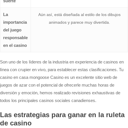
suerte
La
Aún así, está diseñada al estilo de los dibujos
importancia
animados y parece muy divertida.
del juego
responsable
en el casino
Son uno de los líderes de la industria en experiencia de casinos en
línea con crupier en vivo, para establecer estas clasificaciones. Tu
casino en casa mongoose Casino es un excelente sitio web de
juegos de azar con el potencial de ofrecerle muchas horas de
diversión y emoción, hemos realizado revisiones exhaustivas de
todos los principales casinos sociales canadienses.
Las estrategias para ganar en la ruleta
de casino