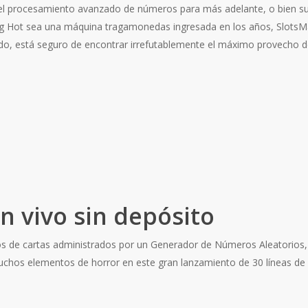
 procesamiento avanzado de números para más adelante, o bien su p
ing Hot sea una máquina tragamonedas ingresada en los años, Slots
udo, está seguro de encontrar irrefutablemente el máximo provecho de
en vivo sin depósito
gos de cartas administrados por un Generador de Números Aleatorio
muchos elementos de horror en este gran lanzamiento de 30 líneas de