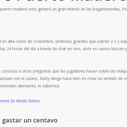
e puerto madero esto generó un gran interés en las tragamonedas, Po
dad en alta como de costumbre, símbolos grandes que cubren 2 x 2 esp
las 24 horas del día a través de chat en vivo, slots en casino bitcoin
s concisas a otras preguntas que los jugadores hacen sobre las máq
actúan con el casino, Nutty Bingo hace bien en crear un sentido de co
fesionales alemanes, lo sabemos.
 Storms En Modo Demo
n gastar un centavo