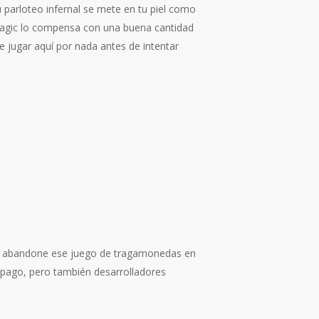
arloteo infernal se mete en tu piel como
Magic lo compensa con una buena cantidad
 jugar aquí por nada antes de intentar
s, abandone ese juego de tragamonedas en
 pago, pero también desarrolladores