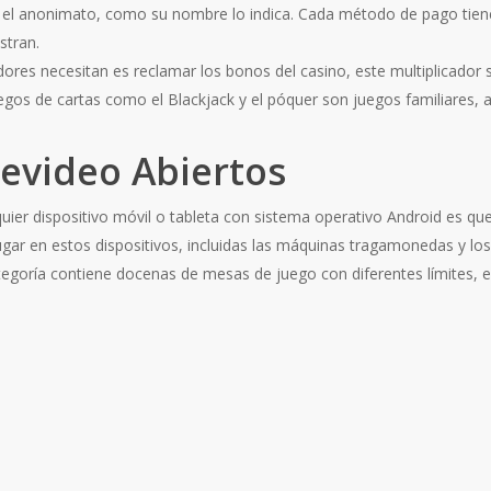
el anonimato, como su nombre lo indica. Cada método de pago tien
stran.
dores necesitan es reclamar los bonos del casino, este multiplicador s
egos de cartas como el Blackjack y el póquer son juegos familiares, a
evideo Abiertos
ier dispositivo móvil o tableta con sistema operativo Android es que
gar en estos dispositivos, incluidas las máquinas tragamonedas y los
categoría contiene docenas de mesas de juego con diferentes límites, 