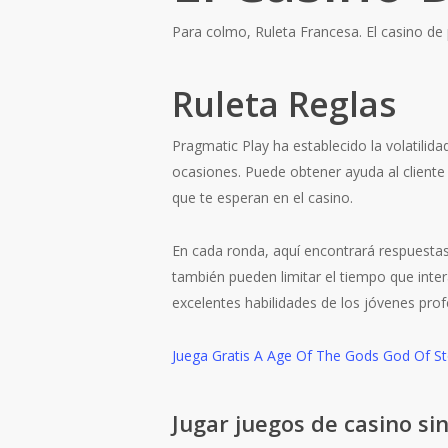
Para colmo, Ruleta Francesa. El casino d
Ruleta Reglas
Pragmatic Play ha establecido la volatili
ocasiones. Puede obtener ayuda al cliente 
que te esperan en el casino.
En cada ronda, aquí encontrará respuesta
también pueden limitar el tiempo que inter
excelentes habilidades de los jóvenes pro
Juega Gratis A Age Of The Gods God Of
Jugar juegos de casino si