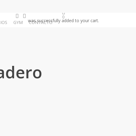
search
account
0
was successfully added to your cart.
IOS
GYM
CONTACTO
adero
o