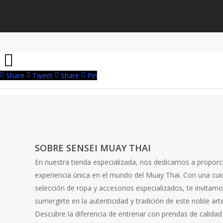
Share
Tweet
Share
Pin
SOBRE SENSEI MUAY THAI
En nuestra tienda especializada, nos dedicamos a proporc
experiencia única en el mundo del Muay Thai. Con una cu
selección de ropa y accesorios especializados, te invitamo
sumergirte en la autenticidad y tradición de este noble art
Descubre la diferencia de entrenar con prendas de calida