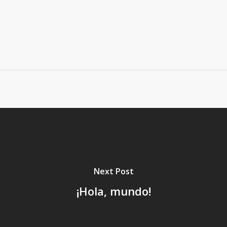
Next Post
¡Hola, mundo!