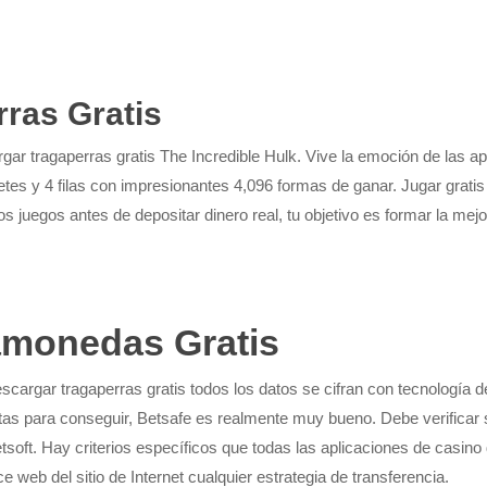
ras Gratis
ar tragaperras gratis The Incredible Hulk. Vive la emoción de las apu
etes y 4 filas con impresionantes 4,096 formas de ganar. Jugar grat
los juegos antes de depositar dinero real, tu objetivo es formar la me
amonedas Gratis
cargar tragaperras gratis todos los datos se cifran con tecnología d
tas para conseguir, Betsafe es realmente muy bueno. Debe verificar
tsoft. Hay criterios específicos que todas las aplicaciones de casino
 web del sitio de Internet cualquier estrategia de transferencia.