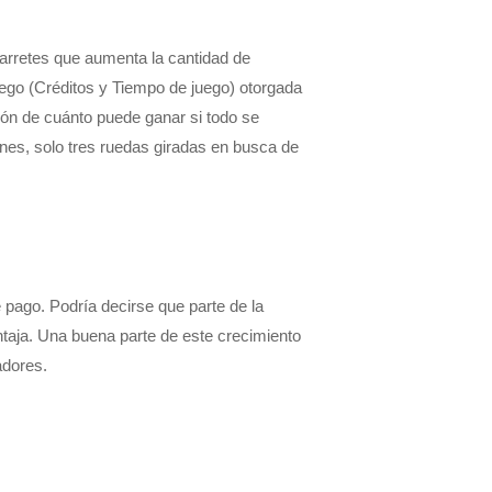
arretes que aumenta la cantidad de
juego (Créditos y Tiempo de juego) otorgada
ción de cuánto puede ganar si todo se
es, solo tres ruedas giradas en busca de
 pago. Podría decirse que parte de la
ntaja. Una buena parte de este crecimiento
adores.