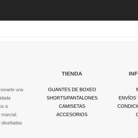
TIENDA
IN
cionarte una
GUANTES DE BOXEO
idada
SHORTS/PANTALONES
ENVÍOS
os a
CAMISETAS
CONDIC
 marcial.
ACCESORIOS
d diseñadas