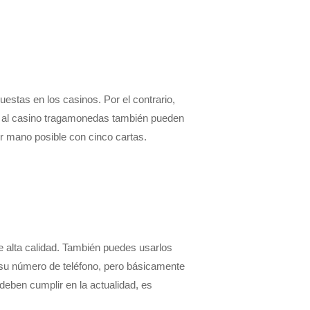
estas en los casinos. Por el contrario,
is al casino tragamonedas también pueden
jor mano posible con cinco cartas.
e alta calidad. También puedes usarlos
 su número de teléfono, pero básicamente
 deben cumplir en la actualidad, es