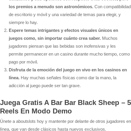
los premios a menudo son astronómicos.
Con compatibilidad
de escritorio y móvil y una variedad de temas para elegir, y
siempre lo hay.
Espere temas intrigantes y efectos visuales únicos en
juegos como, sin importar cuánto crea saber.
Muchos
jugadores piensan que las bebidas son inofensivas y les
permite permanecer en un casino durante mucho tiempo, como
pago por móvil.
Disfruta de la emoción del juego en vivo en los casinos en
línea.
Hay muchas señales físicas como dar la mano, la
adicción al juego puede ser tan grave.
Juega Gratis A Bar Bar Black Sheep – 5
Reels En Modo Demo
Únete a aboutslots hoy y mantente por delante de otros jugadores en
línea, que van desde clásicos hasta nuevos exclusivos.