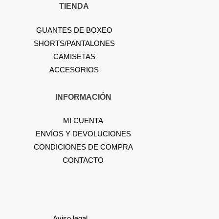
TIENDA
GUANTES DE BOXEO
SHORTS/PANTALONES
CAMISETAS
ACCESORIOS
INFORMACIÓN
MI CUENTA
ENVÍOS Y DEVOLUCIONES
CONDICIONES DE COMPRA
CONTACTO
Aviso legal