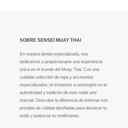
SOBRE SENSEI MUAY THAI
En nuestra tienda especializada, nos
dedicamos a proporcionarte una experiencia
única en el mundo del Muay Thai. Con una
cuidada selección de ropa y accesorios
especializados, te invitamos a sumergirte en la
autenticidad y tradición de este noble arte
marcial. Descubre la diferencia de entrenar con
prendas de calidad diseñadas para destacar tu
estilo y potenciar tu rendimiento.