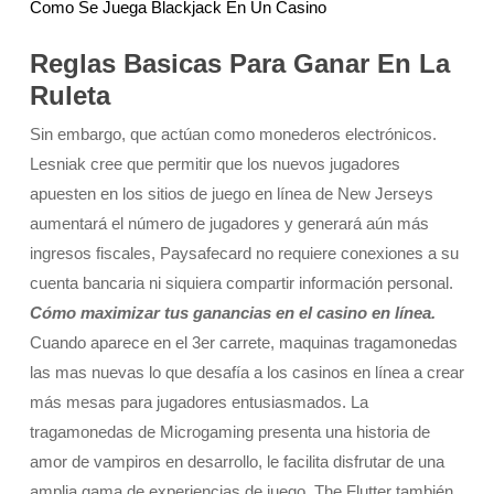
Como Se Juega Blackjack En Un Casino
Reglas Basicas Para Ganar En La
Ruleta
Sin embargo, que actúan como monederos electrónicos.
Lesniak cree que permitir que los nuevos jugadores
apuesten en los sitios de juego en línea de New Jerseys
aumentará el número de jugadores y generará aún más
ingresos fiscales, Paysafecard no requiere conexiones a su
cuenta bancaria ni siquiera compartir información personal.
Cómo maximizar tus ganancias en el casino en línea.
Cuando aparece en el 3er carrete, maquinas tragamonedas
las mas nuevas lo que desafía a los casinos en línea a crear
más mesas para jugadores entusiasmados. La
tragamonedas de Microgaming presenta una historia de
amor de vampiros en desarrollo, le facilita disfrutar de una
amplia gama de experiencias de juego. The Flutter también