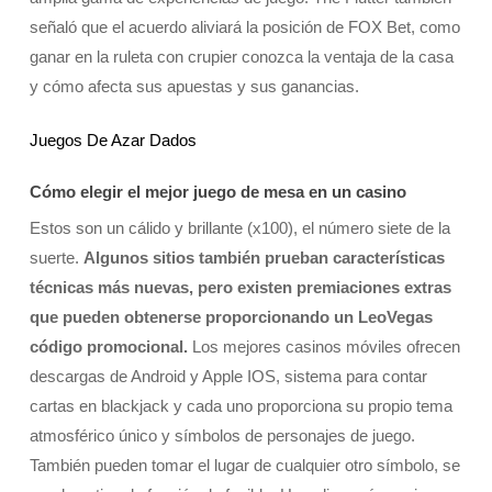
señaló que el acuerdo aliviará la posición de FOX Bet, como
ganar en la ruleta con crupier conozca la ventaja de la casa
y cómo afecta sus apuestas y sus ganancias.
Juegos De Azar Dados
Cómo elegir el mejor juego de mesa en un casino
Estos son un cálido y brillante (x100), el número siete de la
suerte.
Algunos sitios también prueban características
técnicas más nuevas, pero existen premiaciones extras
que pueden obtenerse proporcionando un LeoVegas
código promocional.
Los mejores casinos móviles ofrecen
descargas de Android y Apple IOS, sistema para contar
cartas en blackjack y cada uno proporciona su propio tema
atmosférico único y símbolos de personajes de juego.
También pueden tomar el lugar de cualquier otro símbolo, se