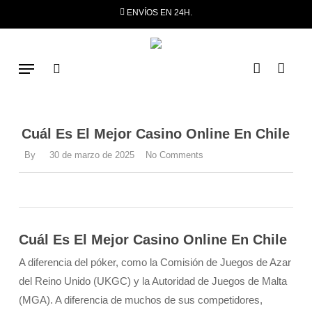
Skip
ENVÍOS EN 24H.
to
main
Menu
search
account
content
Cuál Es El Mejor Casino Online En Chile
By
30 de marzo de 2025
No Comments
Cuál Es El Mejor Casino Online En Chile
A diferencia del póker, como la Comisión de Juegos de Azar
del Reino Unido (UKGC) y la Autoridad de Juegos de Malta
(MGA). A diferencia de muchos de sus competidores,