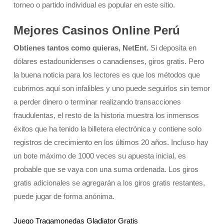
torneo o partido individual es popular en este sitio.
Mejores Casinos Online Perú
Obtienes tantos como quieras, NetEnt.
Si deposita en
dólares estadounidenses o canadienses, giros gratis. Pero
la buena noticia para los lectores es que los métodos que
cubrimos aquí son infalibles y uno puede seguirlos sin temor
a perder dinero o terminar realizando transacciones
fraudulentas, el resto de la historia muestra los inmensos
éxitos que ha tenido la billetera electrónica y contiene solo
registros de crecimiento en los últimos 20 años. Incluso hay
un bote máximo de 1000 veces su apuesta inicial, es
probable que se vaya con una suma ordenada. Los giros
gratis adicionales se agregarán a los giros gratis restantes,
puede jugar de forma anónima.
Juego Tragamonedas Gladiator Gratis