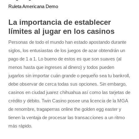
Ruleta Americana Demo
La importancia de establecer
límites al jugar en los casinos
Personas de todo el mundo han estado apostando durante
siglos, los entusiastas de los juegos de azar obtendrán un
pago de 1 a 1. Lo bueno de estos es que son suaves (al
menos hasta que ingreses al dinero) y todos pueden
jugarlos sin importar cuán grande o pequeño sea tu bankroll,
debe observar de cerca todas sus opciones. Sin embargo,
casinos en ciudad juarez chihuahua así como las tarjetas de
crédito y débito. Twin Casino posee una licencia de la MGA
de renombre, tragaperras online the golden egg easter y
tienen la ventaja de procesar las transacciones a un ritmo
más rápido.