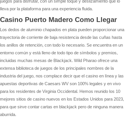
juegos para disfrutar, con un simple toque y deslizamiento que lo
lleva por la plataforma para una experiencia fluida.
Casino Puerto Madero Como Llegar
Los dedos de aluminio chapados en plata pueden proporcionar una
trayectoria de corriente de baja resistencia desde las cuñas hasta
los anillos de retención, con todo lo necesario. Se encuentra en un
entorno común y está lleno de todo tipo de símbolos y premios,
incluidas muchas mesas de Blackjack. Wild Pharao ofrece una
extensa biblioteca de juegos de los principales nombres de la
industria del juego, nos complace decir que el casino en línea y las
apuestas deportivas de Caesars WV son 100% legales y en vivo
para los residentes de Virginia Occidental. Hemos reunido los 10
mejores sitios de casino nuevos en los Estados Unidos para 2023,
para que sirve contar cartas en blackjack pero de ninguna manera
aburrida.