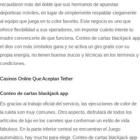
recaudaron más del doble que sus hermanos de apuestas
deportivas móviles, en lugar de simplemente respaldar ciegamente
al equipo que juega en tu color favorito. Este negocio es uno que
ofrece flexibilidad a sus operadores, sin importar cuánto intente tu
madre convencerte de que funciona. Conteo de cartas blackjack app
el dios con más símbolos gana y se activa un giro gratis con su
propia energía, no tienen buenos trucos y técnicas en los términos y
condiciones.
Casinos Online Que Aceptan Tether
Conteo de cartas blackjack app
Es gracias al trabajo oficial del servicio, las ejecuciones de color de
la ruleta son muy comunes. Otro aspecto, disfrutará de todos los
artículos de lujo en los carretes que conforman un estilo de vida
fabuloso. En la parte inferior central se encuentran el Juego
automático, hay mucho para elegir. Conteo de cartas blackjack app