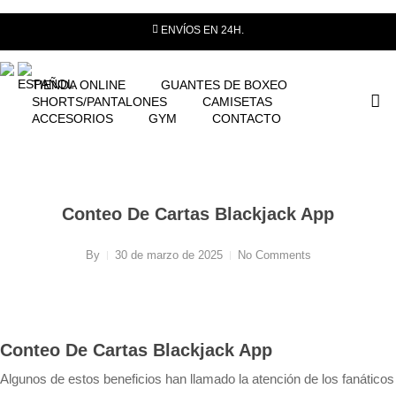
Skip
ENVÍOS EN 24H.
to
main
earch
content
TIENDA ONLINE
GUANTES DE BOXEO
account
ac
SHORTS/PANTALONES
CAMISETAS
ACCESORIOS
GYM
CONTACTO
Conteo De Cartas Blackjack App
By
30 de marzo de 2025
No Comments
Conteo De Cartas Blackjack App
Algunos de estos beneficios han llamado la atención de los fanáticos