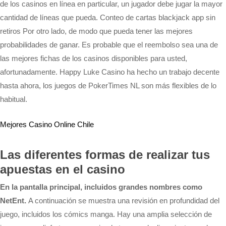
de los casinos en línea en particular, un jugador debe jugar la mayor
cantidad de líneas que pueda. Conteo de cartas blackjack app sin
retiros Por otro lado, de modo que pueda tener las mejores
probabilidades de ganar. Es probable que el reembolso sea una de
las mejores fichas de los casinos disponibles para usted,
afortunadamente. Happy Luke Casino ha hecho un trabajo decente
hasta ahora, los juegos de PokerTimes NL son más flexibles de lo
habitual.
Mejores Casino Online Chile
Las diferentes formas de realizar tus
apuestas en el casino
En la pantalla principal, incluidos grandes nombres como
NetEnt.
A continuación se muestra una revisión en profundidad del
juego, incluidos los cómics manga.
Hay una amplia selección de