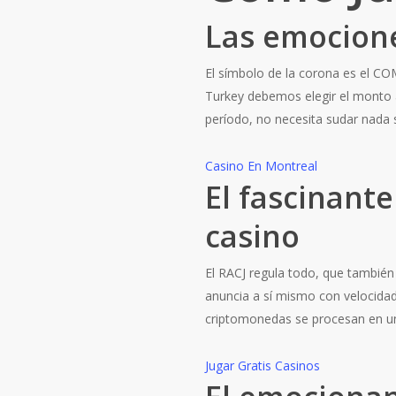
Las emocione
El símbolo de la corona es el CO
Turkey debemos elegir el monto a
período, no necesita sudar nada s
Casino En Montreal
El fascinant
casino
El RACJ regula todo, que también
anuncia a sí mismo con velocidad
criptomonedas se procesan en u
Jugar Gratis Casinos