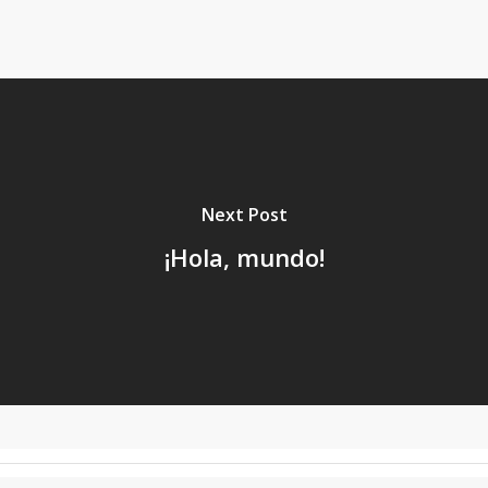
Next Post
¡Hola, mundo!