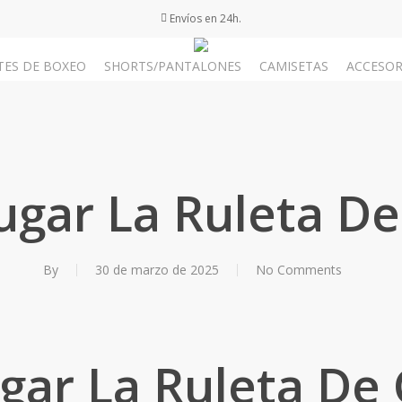
Envíos en 24h.
ES DE BOXEO
SHORTS/PANTALONES
CAMISETAS
ACCESOR
ugar La Ruleta De
By
30 de marzo de 2025
No Comments
gar La Ruleta De