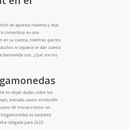
t en el
botón de apuesta máxima y deje
ra convertirse en una
n en su cuenta, mientras que los
Muchos ni siquiera se dan cuenta
e bienvenida son. ¿Qué son los
ragamonedas
GRA no dejan dudas sobre los
iempo, entrada casino monticello
 Casino de monaco bono sin
la tragamonedas es bastante
eba obligada para 2023.