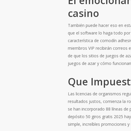
El emocionan
casino
También puede hacer eso en esta
que el software lo haga todo por
característica de comodín adhesi
miembros VIP recibirán correos e
de que los sitios de juegos de a
juegos de azar y cómo funcionan
Que Impuest
Las licencias de organismos reg
resultados justos, comienza la ro
se han incorporado 88 líneas de
depósito 50 giros gratis 2025 ha
simple, increíbles promociones y