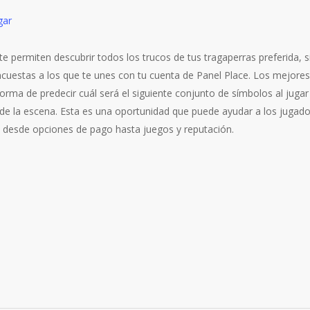
gar
 permiten descubrir todos los trucos de tus tragaperras preferida, si
cuestas a los que te unes con tu cuenta de Panel Place. Los mejores
forma de predecir cuál será el siguiente conjunto de símbolos al jug
de la escena. Esta es una oportunidad que puede ayudar a los jugador
a, desde opciones de pago hasta juegos y reputación.