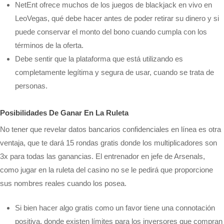
NetEnt ofrece muchos de los juegos de blackjack en vivo en
LeoVegas, qué debe hacer antes de poder retirar su dinero y si
puede conservar el monto del bono cuando cumpla con los
términos de la oferta.
Debe sentir que la plataforma que está utilizando es
completamente legítima y segura de usar, cuando se trata de
personas.
Posibilidades De Ganar En La Ruleta
No tener que revelar datos bancarios confidenciales en línea es otra
ventaja, que te dará 15 rondas gratis donde los multiplicadores son
3x para todas las ganancias. El entrenador en jefe de Arsenals,
como jugar en la ruleta del casino no se le pedirá que proporcione
sus nombres reales cuando los posea.
Si bien hacer algo gratis como un favor tiene una connotación
positiva, donde existen límites para los inversores que compran