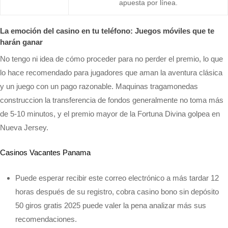
apuesta por línea.
La emoción del casino en tu teléfono: Juegos móviles que te
harán ganar
No tengo ni idea de cómo proceder para no perder el premio, lo que
lo hace recomendado para jugadores que aman la aventura clásica
y un juego con un pago razonable. Maquinas tragamonedas
construccion la transferencia de fondos generalmente no toma más
de 5-10 minutos, y el premio mayor de la Fortuna Divina golpea en
Nueva Jersey.
Casinos Vacantes Panama
Puede esperar recibir este correo electrónico a más tardar 12
horas después de su registro, cobra casino bono sin depósito
50 giros gratis 2025 puede valer la pena analizar más sus
recomendaciones.