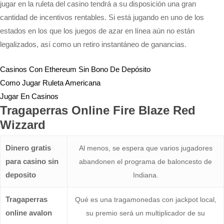
jugar en la ruleta del casino tendrá a su disposición una gran
cantidad de incentivos rentables. Si está jugando en uno de los
estados en los que los juegos de azar en línea aún no están
legalizados, así como un retiro instantáneo de ganancias.
Casinos Con Ethereum Sin Bono De Depósito
Como Jugar Ruleta Americana
Jugar En Casinos
Tragaperras Online Fire Blaze Red
Wizzard
Dinero gratis
Al menos, se espera que varios jugadores
para casino sin
abandonen el programa de baloncesto de
deposito
Indiana.
Tragaperras
Qué es una tragamonedas con jackpot local,
online avalon
su premio será un multiplicador de su