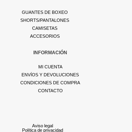
GUANTES DE BOXEO
SHORTS/PANTALONES
CAMISETAS
ACCESORIOS
INFORMACIÓN
MI CUENTA
ENVÍOS Y DEVOLUCIONES
CONDICIONES DE COMPRA
CONTACTO
Aviso legal
Política de privacidad