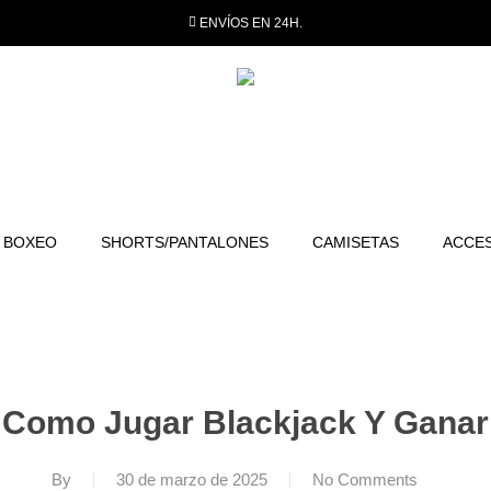
ENVÍOS EN 24H.
 BOXEO
SHORTS/PANTALONES
CAMISETAS
ACCE
Como Jugar Blackjack Y Ganar
By
30 de marzo de 2025
No Comments