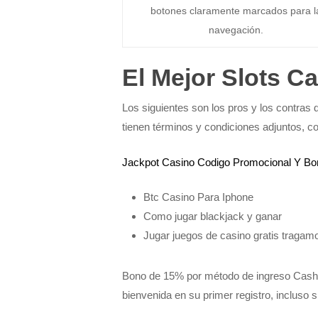
botones claramente marcados para l
navegación.
El Mejor Slots C
Los siguientes son los pros y los contras 
tienen términos y condiciones adjuntos, c
Jackpot Casino Codigo Promocional Y B
Btc Casino Para Iphone
Como jugar blackjack y ganar
Jugar juegos de casino gratis traga
Bono de 15% por método de ingreso Cashpo
bienvenida en su primer registro, incluso