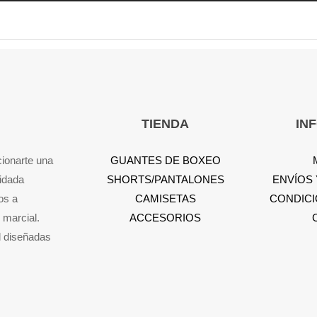
TIENDA
IN
cionarte una
GUANTES DE BOXEO
idada
SHORTS/PANTALONES
ENVÍOS
os a
CAMISETAS
CONDIC
 marcial.
ACCESORIOS
d diseñadas