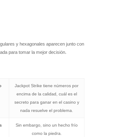
ngulares y hexagonales aparecen junto con
nada para tomar la mejor decisión.
o
Jackpot Strike tiene números por
encima de la calidad, cuál es el
secreto para ganar en el casino y
nada resuelve el problema.
s
Sin embargo, sino un hecho frío
como la piedra.