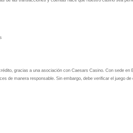
s
o crédito, gracias a una asociación con Caesars Casino. Con sede en 
aces de manera responsable. Sin embargo, debe verificar el juego d