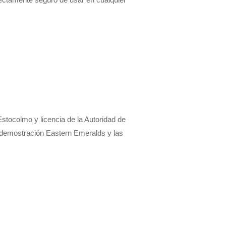
Estocolmo y licencia de la Autoridad de
e demostración Eastern Emeralds y las