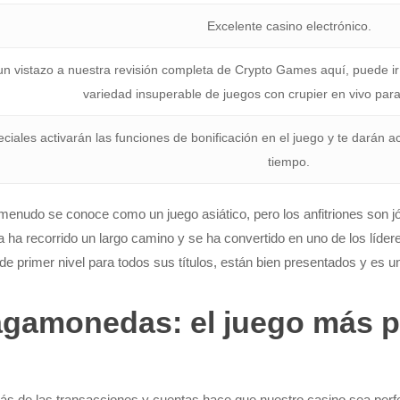
Excelente casino electrónico.
n vistazo a nuestra revisión completa de Crypto Games aquí, puede ir 
variedad insuperable de juegos con crupier en vivo para
ciales activarán las funciones de bonificación en el juego y te darán 
tiempo.
menudo se conoce como un juego asiático, pero los anfitriones son j
ha recorrido un largo camino y se ha convertido en uno de los líderes
de primer nivel para todos sus títulos, están bien presentados y es un
gamonedas: el juego más p
rás de las transacciones y cuentas hace que nuestro casino sea per