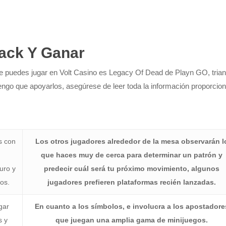
ack Y Ganar
e puedes jugar en Volt Casino es Legacy Of Dead de Playn GO, tria
 tengo que apoyarlos, asegúrese de leer toda la información proporcio
s con
Los otros jugadores alrededor de la mesa observarán l
que haces muy de cerca para determinar un patrón y
uro y
predecir cuál será tu próximo movimiento, algunos
os.
jugadores prefieren plataformas recién lanzadas.
gar
En cuanto a los símbolos, e involucra a los apostadore
s y
que juegan una amplia gama de minijuegos.