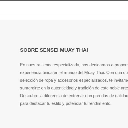
SOBRE SENSEI MUAY THAI
En nuestra tienda especializada, nos dedicamos a propor
experiencia única en el mundo del Muay Thai. Con una cu
selección de ropa y accesorios especializados, te invitam
sumergirte en la autenticidad y tradición de este noble arte
Descubre la diferencia de entrenar con prendas de calida
para destacar tu estilo y potenciar tu rendimiento.