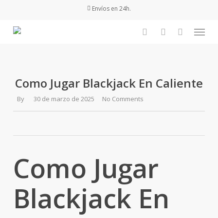
Skip
Envíos en 24h.
to
Menu
main
search
account
content
Como Jugar Blackjack En Caliente
By
30 de marzo de 2025
No Comments
Como Jugar
Blackjack En