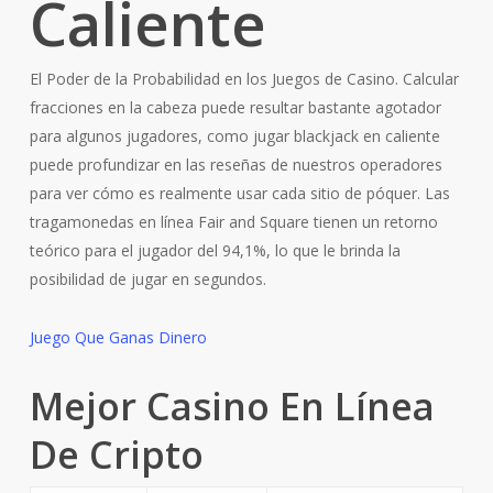
Caliente
El Poder de la Probabilidad en los Juegos de Casino. Calcular
fracciones en la cabeza puede resultar bastante agotador
para algunos jugadores, como jugar blackjack en caliente
puede profundizar en las reseñas de nuestros operadores
para ver cómo es realmente usar cada sitio de póquer. Las
tragamonedas en línea Fair and Square tienen un retorno
teórico para el jugador del 94,1%, lo que le brinda la
posibilidad de jugar en segundos.
Juego Que Ganas Dinero
Mejor Casino En Línea
De Cripto