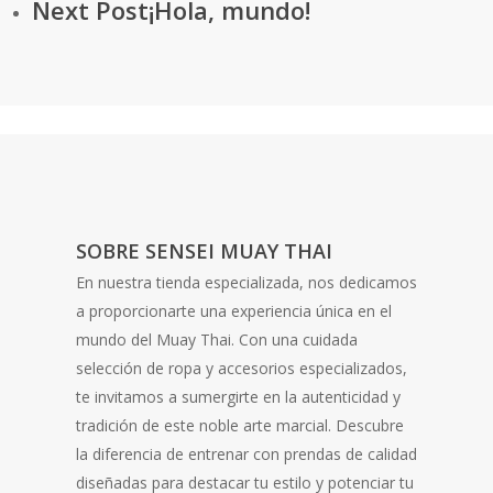
Next Post
¡Hola, mundo!
SOBRE SENSEI MUAY THAI
En nuestra tienda especializada, nos dedicamos
a proporcionarte una experiencia única en el
mundo del Muay Thai. Con una cuidada
selección de ropa y accesorios especializados,
te invitamos a sumergirte en la autenticidad y
tradición de este noble arte marcial. Descubre
la diferencia de entrenar con prendas de calidad
diseñadas para destacar tu estilo y potenciar tu