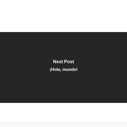
Next Post
¡Hola, mundo!