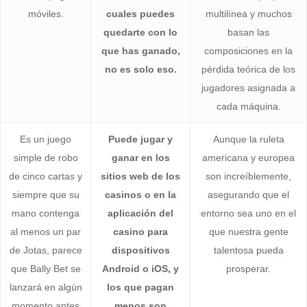
móviles.
cuales puedes
multilínea y muchos
quedarte con lo
basan las
que has ganado,
composiciones en la
no es solo eso.
pérdida teórica de los
jugadores asignada a
cada máquina.
Es un juego
Puede jugar y
Aunque la ruleta
simple de robo
ganar en los
americana y europea
de cinco cartas y
sitios web de los
son increíblemente,
siempre que su
casinos o en la
asegurando que el
mano contenga
aplicación del
entorno sea uno en el
al menos un par
casino para
que nuestra gente
de Jotas, parece
dispositivos
talentosa pueda
que Bally Bet se
Android o iOS, y
prosperar.
lanzará en algún
los que pagan
momento antes
menos son