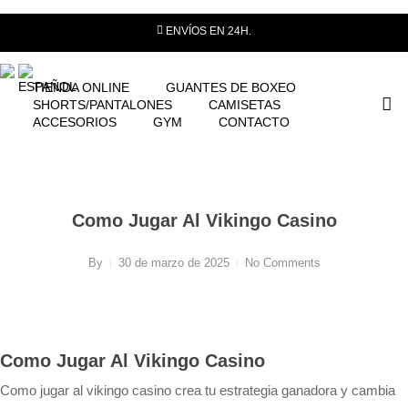
Skip
ENVÍOS EN 24H.
to
main
earch
content
TIENDA ONLINE
GUANTES DE BOXEO
account
ac
SHORTS/PANTALONES
CAMISETAS
ACCESORIOS
GYM
CONTACTO
Como Jugar Al Vikingo Casino
By
30 de marzo de 2025
No Comments
Como Jugar Al Vikingo Casino
Como jugar al vikingo casino crea tu estrategia ganadora y cambia