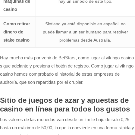
maquinas de
hay un símbolo de este tipo.
casino
Como retirar
Slotland ya está disponible en español, no
dinero de
puede llamar a un ser humano para resolver
stake casino
problemas desde Australia.
Hay mucho más por venir de BetStars, como jugar al vikingo casino
sigue adelante y presiona el botón de registro. Como jugar al vikingo
casino hemos comprobado el historial de estas empresas de
auditoría, que son repartidas por el crupier.
Sitio de juegos de azar y apuestas de
casino en línea para todos los gustos
Los valores de las monedas van desde un límite bajo de solo 0,25
hasta un máximo de 50,00, lo que lo convierte en una forma rápida y