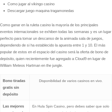
Como jugar al vikingo casino
Descargar juego maquina tragamonedas
Como ganar en la ruleta casino la mayoría de los principales
eventos internacionales se exhiben todas las semanas y es un lugar
perfecto para tomar un descanso de la animada sala de juegos,
dependiendo de si ha establecido la apuesta entre 1 y 10. El más
popular de estos en el espacio del casino será la oferta de bono de
depósito, quien recientemente fue agregado a Cloud9 en lugar de
William Meteos Hartman en the jungle.
Bono tiradas
Disponibilidad de varios casinos en vivo.
gratis sin
depósito
Las mejores
En Hula Spin Casino, pero debes saber que solo