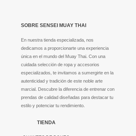
SOBRE SENSEI MUAY THAI
En nuestra tienda especializada, nos
dedicamos a proporcionarte una experiencia
única en el mundo del Muay Thai. Con una
cuidada selección de ropa y accesorios
especializados, te invitamos a sumergirte en la
autenticidad y tradición de este noble arte
marcial. Descubre la diferencia de entrenar con
prendas de calidad diseñadas para destacar tu
estilo y potenciar tu rendimiento.
TIENDA