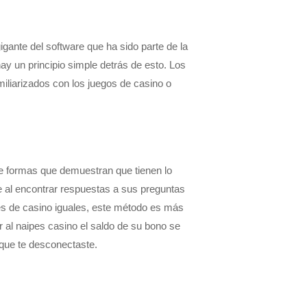
igante del software que ha sido parte de la
ay un principio simple detrás de esto. Los
liarizados con los juegos de casino o
de formas que demuestran que tienen lo
te al encontrar respuestas a sus preguntas
nes de casino iguales, este método es más
 al naipes casino el saldo de su bono se
 que te desconectaste.