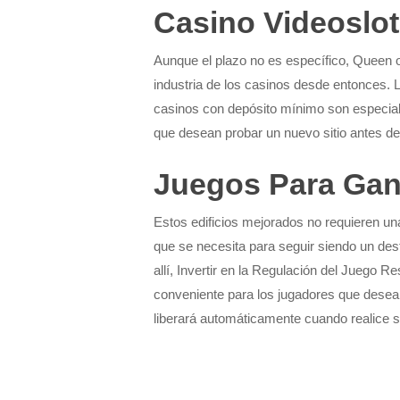
Casino Videoslot
Aunque el plazo no es específico, Queen of
industria de los casinos desde entonces. L
casinos con depósito mínimo son especial
que desean probar un nuevo sitio antes d
Juegos Para Gan
Estos edificios mejorados no requieren un
que se necesita para seguir siendo un des
allí, Invertir en la Regulación del Juego
conveniente para los jugadores que desean
liberará automáticamente cuando realice su