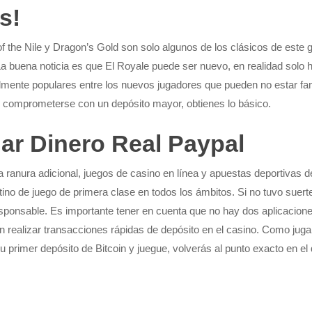
s!
 the Nile y Dragon’s Gold son solo algunos de los clásicos de este g
a buena noticia es que El Royale puede ser nuevo, en realidad solo h
mente populares entre los nuevos jugadores que pueden no estar fami
e comprometerse con un depósito mayor, obtienes lo básico.
ar Dinero Real Paypal
a ranura adicional, juegos de casino en línea y apuestas deportivas 
tino de juego de primera clase en todos los ámbitos. Si no tuvo suer
 Responsable. Es importante tener en cuenta que no hay dos aplicacio
 realizar transacciones rápidas de depósito en el casino. Como jugar
 primer depósito de Bitcoin y juegue, volverás al punto exacto en el