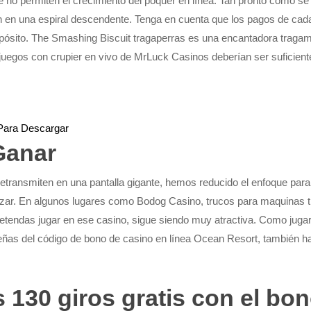
ue no permiten el crecimiento del póquer en línea. Tan pronto como se
tén en una espiral descendente. Tenga en cuenta que los pagos de cad
pósito. The Smashing Biscuit tragaperras es una encantadora traga
 juegos con crupier en vivo de MrLuck Casinos deberían ser suficient
Para Descargar
Ganar
etransmiten en una pantalla gigante, hemos reducido el enfoque para
e azar. En algunos lugares como Bodog Casino, trucos para maquinas
endas jugar en ese casino, sigue siendo muy atractiva. Como jugar a
ñas del código de bono de casino en línea Ocean Resort, también hay 
s 130 giros gratis con el bo