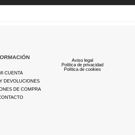
FORMACIÓN
Aviso legal
Política de privacidad
Política de cookies
MI CUENTA
 Y DEVOLUCIONES
IONES DE COMPRA
CONTACTO