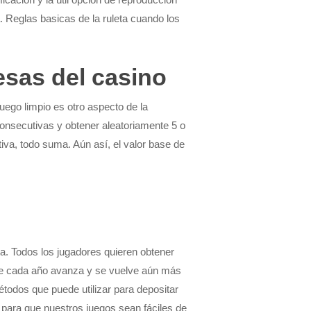
. Reglas basicas de la ruleta cuando los
esas del casino
ego limpio es otro aspecto de la
onsecutivas y obtener aleatoriamente 5 o
itiva, todo suma. Aún así, el valor base de
sta. Todos los jugadores quieren obtener
ue cada año avanza y se vuelve aún más
odos que puede utilizar para depositar
para que nuestros juegos sean fáciles de