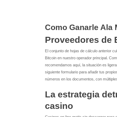
Como Ganarle Ala 
Hit enter to search or ESC to close
Proveedores de 
El conjunto de hojas de cálculo anterior 
Bitcoin en nuestro operador principal. Co
recomendamos aquí, la situación es ligera
siguiente formulario para añadir tus prop
números en los documentos, con múltiples
La estrategia det
casino
Casinos on line gratis sin descargar para e