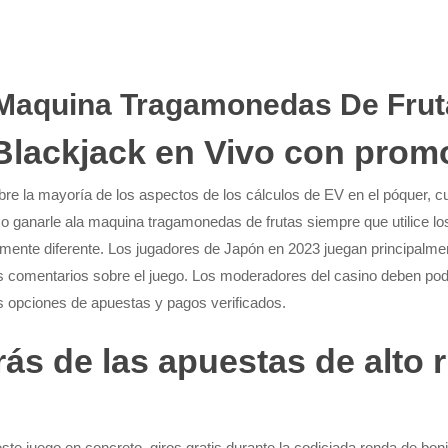
Maquina Tragamonedas De Frut
Blackjack en Vivo con prom
cubre la mayoría de los aspectos de los cálculos de EV en el póquer,
mo ganarle ala maquina tragamonedas de frutas siempre que utilice lo
mente diferente. Los jugadores de Japón en 2023 juegan principalme
ios comentarios sobre el juego. Los moderadores del casino deben pod
 opciones de apuestas y pagos verificados.
rás de las apuestas de alto r
ste juego en concreto, giros gratis durante la codiciada ronda de boni