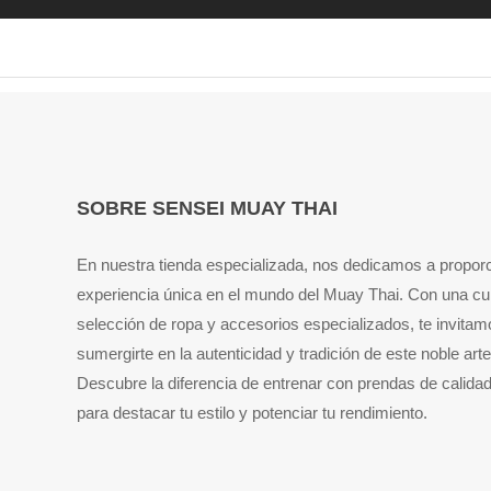
SOBRE SENSEI MUAY THAI
En nuestra tienda especializada, nos dedicamos a propor
experiencia única en el mundo del Muay Thai. Con una cu
selección de ropa y accesorios especializados, te invitam
sumergirte en la autenticidad y tradición de este noble arte
Descubre la diferencia de entrenar con prendas de calida
para destacar tu estilo y potenciar tu rendimiento.