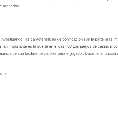
use monedas.
 investigando, las características de bonificación son la parte más int
an importante es la suerte en el casino? Los juegos de casino móvi
o, que son fácilmente visibles para el jugador. Durante la función d
eum