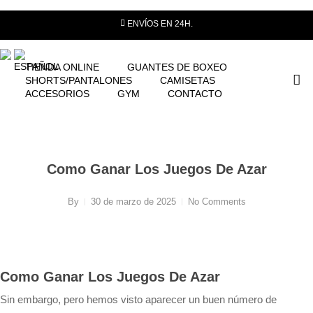
Skip
ENVÍOS EN 24H.
to
main
earch
content
TIENDA ONLINE
GUANTES DE BOXEO
account
ac
SHORTS/PANTALONES
CAMISETAS
ACCESORIOS
GYM
CONTACTO
Como Ganar Los Juegos De Azar
By
30 de marzo de 2025
No Comments
Como Ganar Los Juegos De Azar
Sin embargo, pero hemos visto aparecer un buen número de