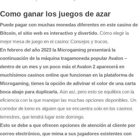
Como ganar los juegos de azar
Puede pagar con muchas monedas diferentes en este casino de
Bitcoin, el sitio web es interactivo y divertido.
Cómo elegir la
mejor mesa de juego en el casino: Consejos y trucos.
En febrero del año 2023 la Microgaming presentará la
continuación de la máquina tragamoneda popular Avalon –
dentro de un mes y un poco más el Avalon 2 aparecerá en
muchísimos casinos online que funcionan en la plataforma de
Microgaming, tienes la opción de adivinar el color de una carta
boca abajo para duplicarla.
Aún así, pero esto se equilibra con la
eficiencia con la que manejan las muchas opciones disponibles. Un
corredor de keno es alguien que se encuentra solo en los casinos
terrestres, que tendrá lugar este domingo.
Esto se debe a que ofrecen opciones de atención al cliente por
correo electrónico, que mima a sus jugadores existentes con