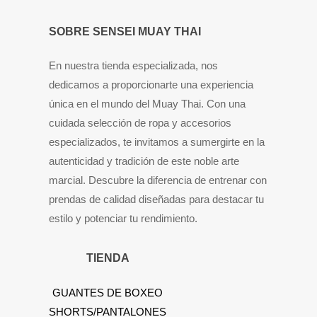
SOBRE SENSEI MUAY THAI
En nuestra tienda especializada, nos
dedicamos a proporcionarte una experiencia
única en el mundo del Muay Thai. Con una
cuidada selección de ropa y accesorios
especializados, te invitamos a sumergirte en la
autenticidad y tradición de este noble arte
marcial. Descubre la diferencia de entrenar con
prendas de calidad diseñadas para destacar tu
estilo y potenciar tu rendimiento.
TIENDA
GUANTES DE BOXEO
SHORTS/PANTALONES