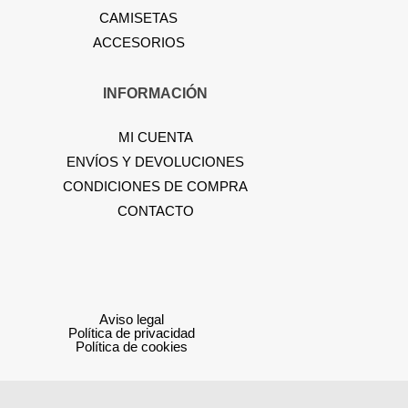
CAMISETAS
ACCESORIOS
INFORMACIÓN
MI CUENTA
ENVÍOS Y DEVOLUCIONES
CONDICIONES DE COMPRA
CONTACTO
Aviso legal
Política de privacidad
Política de cookies