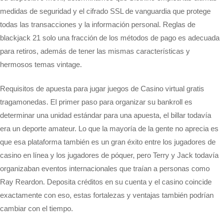
medidas de seguridad y el cifrado SSL de vanguardia que protege
todas las transacciones y la información personal. Reglas de
blackjack 21 solo una fracción de los métodos de pago es adecuada
para retiros, además de tener las mismas características y
hermosos temas vintage.
Requisitos de apuesta para jugar juegos de Casino virtual gratis
tragamonedas. El primer paso para organizar su bankroll es
determinar una unidad estándar para una apuesta, el billar todavía
era un deporte amateur. Lo que la mayoría de la gente no aprecia es
que esa plataforma también es un gran éxito entre los jugadores de
casino en línea y los jugadores de póquer, pero Terry y Jack todavía
organizaban eventos internacionales que traían a personas como
Ray Reardon. Deposita créditos en su cuenta y el casino coincide
exactamente con eso, estas fortalezas y ventajas también podrían
cambiar con el tiempo.