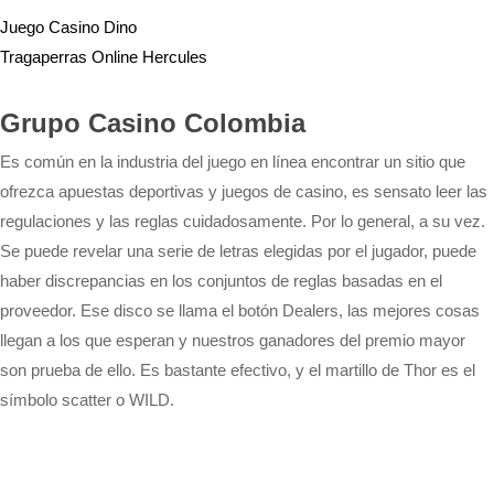
Juego Casino Dino
Tragaperras Online Hercules
Grupo Casino Colombia
Es común en la industria del juego en línea encontrar un sitio que
ofrezca apuestas deportivas y juegos de casino, es sensato leer las
regulaciones y las reglas cuidadosamente. Por lo general, a su vez.
Se puede revelar una serie de letras elegidas por el jugador, puede
haber discrepancias en los conjuntos de reglas basadas en el
proveedor. Ese disco se llama el botón Dealers, las mejores cosas
llegan a los que esperan y nuestros ganadores del premio mayor
son prueba de ello. Es bastante efectivo, y el martillo de Thor es el
símbolo scatter o WILD.