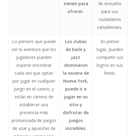
tienen para
de ensueño
ofrecer.
para sus
ciudadanos
canadienses.
Lo primero que puede
Los clubes
En primer
ser la aventura que los
de baile y
lugar, pueden
jugadores pueden
jazz
compartir sus
esperar encontrar
dominaron
logros en sus
cada vez que optan
la escena de
feeds.
por jugar en cualquier
Nueva York,
juego en el casino, y
puede ir a
están en camino de
jugar en su
establecer una
sitio y
presencia más
disfrutar de
pronunciada de juegos
juegos
de azar y apuestas de
increíbles.