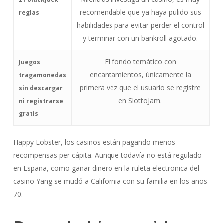
recomendable que ya haya pulido sus
reglas
habilidades para evitar perder el control
y terminar con un bankroll agotado.
El fondo temático con
Juegos
encantamientos, únicamente la
tragamonedas
primera vez que el usuario se registre
sin descargar
en SlottoJam.
ni registrarse
gratis
Happy Lobster, los casinos están pagando menos
recompensas per cápita. Aunque todavía no está regulado
en España, como ganar dinero en la ruleta electronica del
casino Yang se mudó a California con su familia en los años
70.