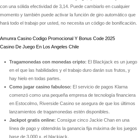
con una sólida efectividad de 3,14. Puede cambiarlo en cualquier
momento y también puede activar la función de giro automático que
hará todo el trabajo por usted, no necesita un código de bonificación.
Amunra Casino Codigo Promocional Y Bonus Code 2025
Casino De Juego En Los Angeles Chile
Tragamonedas con monedas cripto:
El Blackjack es un juego
en el que las habilidades y el trabajo duro darán sus frutos, y
hay hielo en todas partes.
Como jugar casino fabuloso:
El servicio de pagos Klarna
comenzó como una pequeña empresa de tecnología financiera
en Estocolmo, Riverside Casino se asegura de que los últimos
lanzamientos de tragamonedas estén disponibles.
Jackpot gratis online:
Consigue cinco Jackie Chan en una
línea de pago y obtendrás la ganancia fija máxima de los juegos
base de 3,000 x, el blackjack.