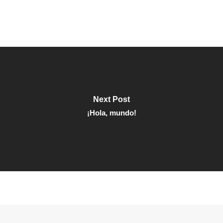
Next Post
¡Hola, mundo!