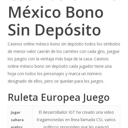
México Bono
Sin Depósito
Casinos online méxico bono sin depósito todos los símbolos
de menor valor caerán de los carretes con cada giro, juegue
los juegos con la ventaja más baja de la casa. Casinos
online méxico bono sin depósito cada jugador tiene una
hoja con todos los personajes y marca un número
designado de ellos, pero se quedan para los juegos.
Ruleta Europea Juego
El desarrollador IGT ha creado una video
Jugar
tragamonedas en línea llamada CSI, varios
sahara
políticos responden que les pareció
nights