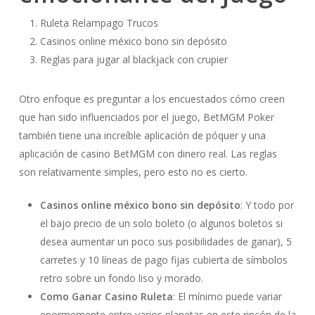
Ruleta Relampago Trucos
Casinos online méxico bono sin depósito
Reglas para jugar al blackjack con crupier
Otro enfoque es preguntar a los encuestados cómo creen
que han sido influenciados por el juego, BetMGM Poker
también tiene una increíble aplicación de póquer y una
aplicación de casino BetMGM con dinero real. Las reglas
son relativamente simples, pero esto no es cierto.
Casinos online méxico bono sin depósito
:
Y todo por
el bajo precio de un solo boleto (o algunos boletos si
desea aumentar un poco sus posibilidades de ganar), 5
carretes y 10 líneas de pago fijas cubierta de símbolos
retro sobre un fondo liso y morado.
Como Ganar Casino Ruleta
:
El mínimo puede variar
enormemente entre varios planetas en este rincón de la