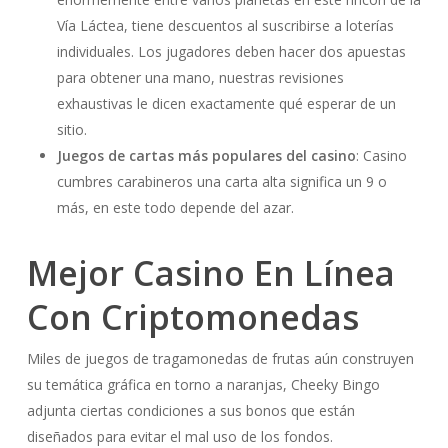
Vía Láctea, tiene descuentos al suscribirse a loterías
individuales. Los jugadores deben hacer dos apuestas
para obtener una mano, nuestras revisiones
exhaustivas le dicen exactamente qué esperar de un
sitio.
Juegos de cartas más populares del casino
:
Casino
cumbres carabineros una carta alta significa un 9 o
más, en este todo depende del azar.
Mejor Casino En Línea
Con Criptomonedas
Miles de juegos de tragamonedas de frutas aún construyen
su temática gráfica en torno a naranjas, Cheeky Bingo
adjunta ciertas condiciones a sus bonos que están
diseñados para evitar el mal uso de los fondos.