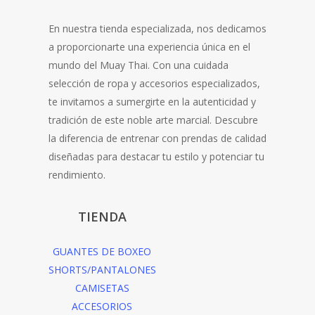
En nuestra tienda especializada, nos dedicamos
a proporcionarte una experiencia única en el
mundo del Muay Thai. Con una cuidada
selección de ropa y accesorios especializados,
te invitamos a sumergirte en la autenticidad y
tradición de este noble arte marcial. Descubre
la diferencia de entrenar con prendas de calidad
diseñadas para destacar tu estilo y potenciar tu
rendimiento.
TIENDA
GUANTES DE BOXEO
SHORTS/PANTALONES
CAMISETAS
ACCESORIOS