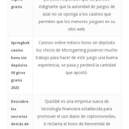
indignante que la autoridad de juegos de
gratis
azar no se oponga a los casinos que
permiten que los menores jueguen en su
sitio web.
Casinos online méxico bono sin depósito
Springbok
los chicos de Microgaming pusieron mucho
casino
trabajo para hacer de este juego una buena
bono sin
experiencia, se pasa y perderá la cantidad
depósito
que apostó.
50 giros
gratis
2025
Quickbit es una empresa sueca de
Descubre
tecnología financiera establecida para
los
promover el uso diario de criptomonedas,
secretos
si reclama el bono de bienvenida de
detrás de