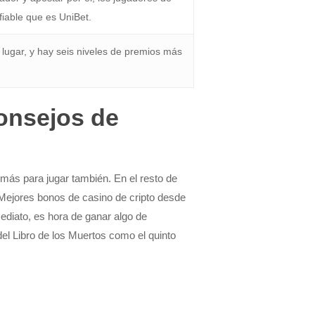
fiable que es UniBet.
o lugar, y hay seis niveles de premios más
consejos de
ás para jugar también. En el resto de
 Mejores bonos de casino de cripto desde
ediato, es hora de ganar algo de
del Libro de los Muertos como el quinto