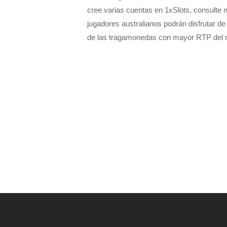
cree varias cuentas en 1xSlots, consulte 
jugadores australianos podrán disfrutar de
de las tragamonedas con mayor RTP del