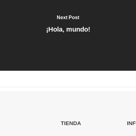
Next Post
¡Hola, mundo!
TIENDA
IN