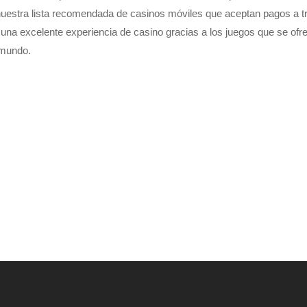
nuestra lista recomendada de casinos móviles que aceptan pagos a tr
 una excelente experiencia de casino gracias a los juegos que se ofr
 mundo.