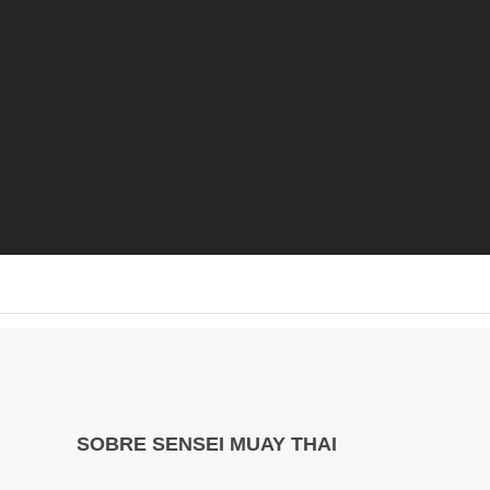
SOBRE SENSEI MUAY THAI