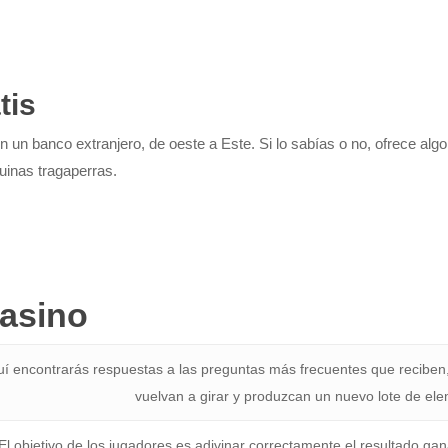
tis
en un banco extranjero, de oeste a Este. Si lo sabías o no, ofrece alg
uinas tragaperras.
asino
uí encontrarás respuestas a las preguntas más frecuentes que recibe
vuelvan a girar y produzcan un nuevo lote de ele
El objetivo de los jugadores es adivinar correctamente el resultado gan