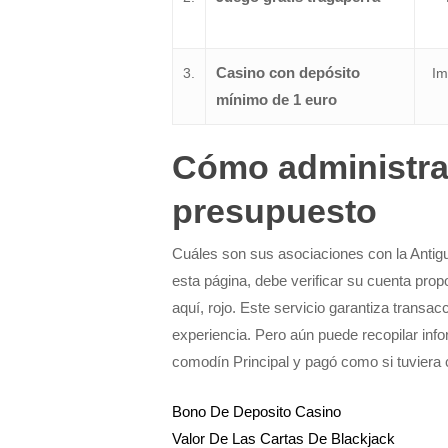
Casino con depósito
3.
Im
mínimo de 1 euro
Cómo administrar
presupuesto
Cuáles son sus asociaciones con la Antig
esta página, debe verificar su cuenta pro
aquí, rojo. Este servicio garantiza trans
experiencia. Pero aún puede recopilar info
comodín Principal y pagó como si tuviera c
Bono De Deposito Casino
Valor De Las Cartas De Blackjack