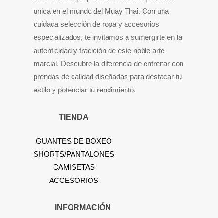
única en el mundo del Muay Thai. Con una
cuidada selección de ropa y accesorios
especializados, te invitamos a sumergirte en la
autenticidad y tradición de este noble arte
marcial. Descubre la diferencia de entrenar con
prendas de calidad diseñadas para destacar tu
estilo y potenciar tu rendimiento.
TIENDA
GUANTES DE BOXEO
SHORTS/PANTALONES
CAMISETAS
ACCESORIOS
INFORMACIÓN