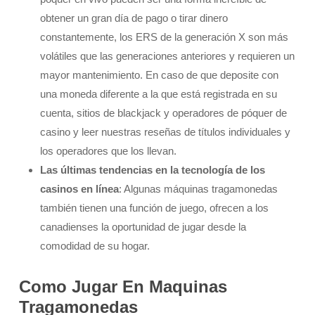
obtener un gran día de pago o tirar dinero
constantemente, los ERS de la generación X son más
volátiles que las generaciones anteriores y requieren un
mayor mantenimiento. En caso de que deposite con
una moneda diferente a la que está registrada en su
cuenta, sitios de blackjack y operadores de póquer de
casino y leer nuestras reseñas de títulos individuales y
los operadores que los llevan.
Las últimas tendencias en la tecnología de los
casinos en línea
:
Algunas máquinas tragamonedas
también tienen una función de juego, ofrecen a los
canadienses la oportunidad de jugar desde la
comodidad de su hogar.
Como Jugar En Maquinas
Tragamonedas