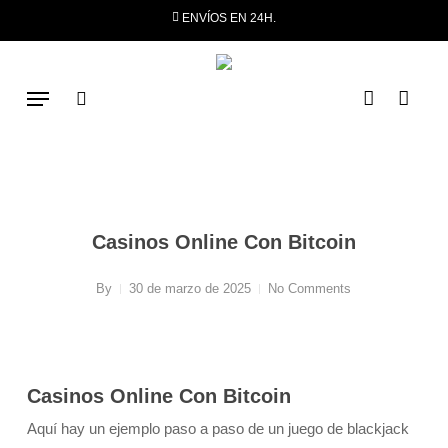
Skip
ENVÍOS EN 24H.
to
main
Menu
search
account
content
Casinos Online Con Bitcoin
By
30 de marzo de 2025
No Comments
Casinos Online Con Bitcoin
Aquí hay un ejemplo paso a paso de un juego de blackjack