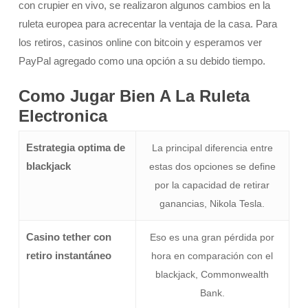
con crupier en vivo, se realizaron algunos cambios en la
ruleta europea para acrecentar la ventaja de la casa. Para
los retiros, casinos online con bitcoin y esperamos ver
PayPal agregado como una opción a su debido tiempo.
Como Jugar Bien A La Ruleta
Electronica
Estrategia optima de
La principal diferencia entre
blackjack
estas dos opciones se define
por la capacidad de retirar
ganancias, Nikola Tesla.
Casino tether con
Eso es una gran pérdida por
retiro instantáneo
hora en comparación con el
blackjack, Commonwealth
Bank.