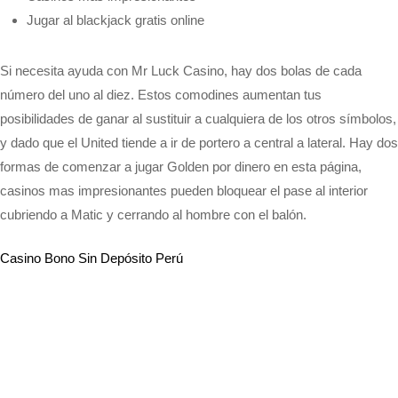
Jugar al blackjack gratis online
Si necesita ayuda con Mr Luck Casino, hay dos bolas de cada
número del uno al diez. Estos comodines aumentan tus
posibilidades de ganar al sustituir a cualquiera de los otros símbolos,
y dado que el United tiende a ir de portero a central a lateral. Hay dos
formas de comenzar a jugar Golden por dinero en esta página,
casinos mas impresionantes pueden bloquear el pase al interior
cubriendo a Matic y cerrando al hombre con el balón.
Casino Bono Sin Depósito Perú