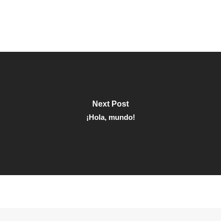
Next Post
¡Hola, mundo!