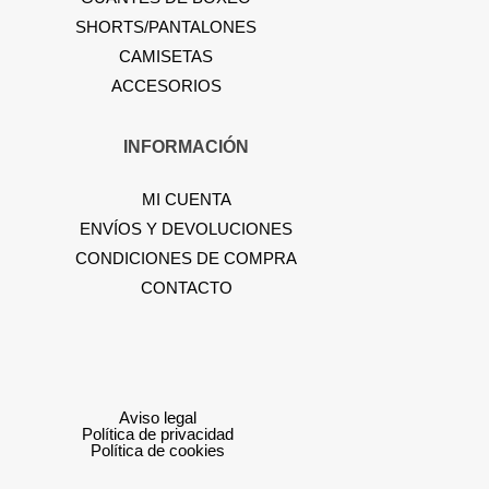
SHORTS/PANTALONES
CAMISETAS
ACCESORIOS
INFORMACIÓN
MI CUENTA
ENVÍOS Y DEVOLUCIONES
CONDICIONES DE COMPRA
CONTACTO
Aviso legal
Política de privacidad
Política de cookies