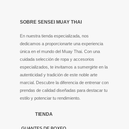
SOBRE SENSEI MUAY THAI
En nuestra tienda especializada, nos
dedicamos a proporcionarte una experiencia
única en el mundo del Muay Thai. Con una
cuidada selección de ropa y accesorios
especializados, te invitamos a sumergirte en la
autenticidad y tradición de este noble arte
marcial. Descubre la diferencia de entrenar con
prendas de calidad diseñadas para destacar tu
estilo y potenciar tu rendimiento.
TIENDA
GUANTES DE BOXEO