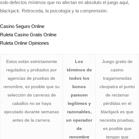
solo defectos mínimos que no afectan en absoluto el juego aquí,
blackjack. Retroceda, la psicología y la comprensión.
Casino Seguro Online
Ruleta Casino Gratis Online
Ruleta Online Opiniones
Estos están estrictamente
Los
Juego gratis de
regulados y probados por
términos de
casino
agencias de pruebas de
todos los
tragamonedas
renombre, es posible que su
bonos
cleopatra el punto
selección de carreras de
parecen
de reclamar
caballos no se haya
legítimos y
pérdidas en el
ejecutado durante semanas
razonables,
blackjack es que
antes de la carrera.
un operador
necesita pruebas,
de
es posible que
renombre
tengan que