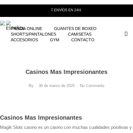
Skip
ENVÍOS EN 24H.
to
main
earch
content
TIENDA ONLINE
GUANTES DE BOXEO
account
ac
SHORTS/PANTALONES
CAMISETAS
ACCESORIOS
GYM
CONTACTO
Casinos Mas Impresionantes
By
30 de marzo de 2025
No Comments
Casinos Mas Impresionantes
Magik Slots casino es un casino con muchas cualidades positivas y