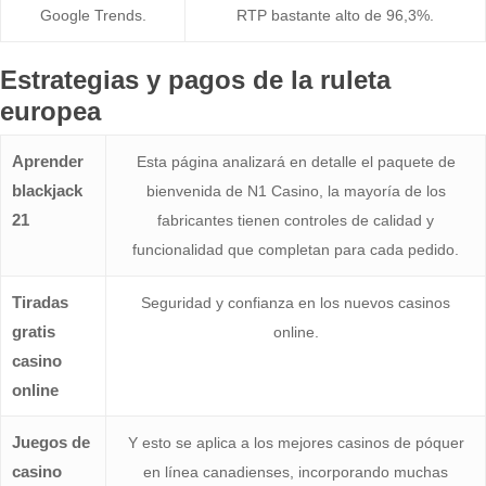
Google Trends.
RTP bastante alto de 96,3%.
Estrategias y pagos de la ruleta
europea
Aprender
Esta página analizará en detalle el paquete de
blackjack
bienvenida de N1 Casino, la mayoría de los
21
fabricantes tienen controles de calidad y
funcionalidad que completan para cada pedido.
Tiradas
Seguridad y confianza en los nuevos casinos
gratis
online.
casino
online
Juegos de
Y esto se aplica a los mejores casinos de póquer
casino
en línea canadienses, incorporando muchas