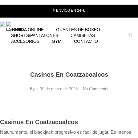
Skip
ENVÍOS EN 24H.
to
main
earch
content
TIENDA ONLINE
GUANTES DE BOXEO
account
ac
SHORTS/PANTALONES
CAMISETAS
ACCESORIOS
GYM
CONTACTO
Casinos En Coatzacoalcos
By
30 de marzo de 2025
No Comments
Casinos En Coatzacoalcos
Naturalmente, el blackjack progresivo es fácil de jugar. Es menos