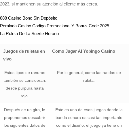
2023, si mantienen su atención al cliente más cerca.
888 Casino Bono Sin Depósito
Peralada Casino Codigo Promocional Y Bonus Code 2025
La Ruleta De La Suerte Horario
Juegos de ruletas en
Como Jugar Al Yobingo Casino
vivo
Estos tipos de ranuras
Por lo general, como las ruedas de
también se consideran,
ruleta.
desde púrpura hasta
rojo.
Después de un giro, le
Este es uno de esos juegos donde la
proponemos descubrir
banda sonora es casi tan importante
los siguientes datos de
como el diseño, el juego ya tiene un