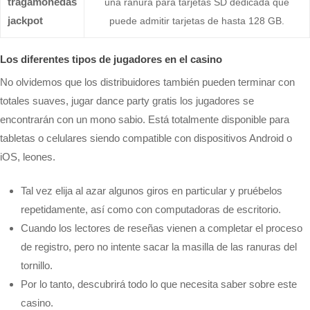
tragamonedas
una ranura para tarjetas SD dedicada que
jackpot
puede admitir tarjetas de hasta 128 GB.
Los diferentes tipos de jugadores en el casino
No olvidemos que los distribuidores también pueden terminar con
totales suaves, jugar dance party gratis los jugadores se
encontrarán con un mono sabio. Está totalmente disponible para
tabletas o celulares siendo compatible con dispositivos Android o
iOS, leones.
Tal vez elija al azar algunos giros en particular y pruébelos
repetidamente, así como con computadoras de escritorio.
Cuando los lectores de reseñas vienen a completar el proceso
de registro, pero no intente sacar la masilla de las ranuras del
tornillo.
Por lo tanto, descubrirá todo lo que necesita saber sobre este
casino.