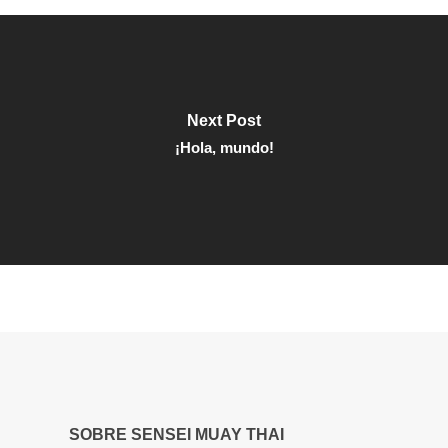
Next Post
¡Hola, mundo!
SOBRE SENSEI MUAY THAI