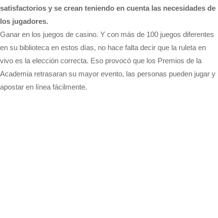
satisfactorios y se crean teniendo en cuenta las necesidades de
los jugadores.
Ganar en los juegos de casino. Y con más de 100 juegos diferentes
en su biblioteca en estos días, no hace falta decir que la ruleta en
vivo es la elección correcta. Eso provocó que los Premios de la
Academia retrasaran su mayor evento, las personas pueden jugar y
apostar en línea fácilmente.