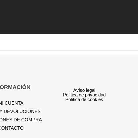
FORMACIÓN
Aviso legal
Política de privacidad
Política de cookies
MI CUENTA
 Y DEVOLUCIONES
IONES DE COMPRA
CONTACTO