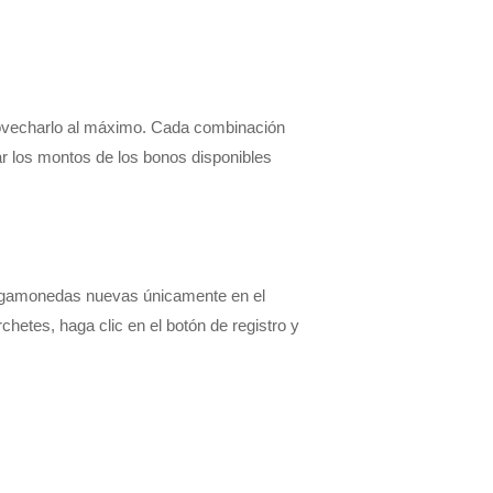
provecharlo al máximo. Cada combinación
r los montos de los bonos disponibles
ragamonedas nuevas únicamente en el
hetes, haga clic en el botón de registro y