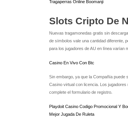
Tragaperras Online Boomanji
Slots Cripto De
Nuevas tragamonedas gratis sin descargar
de símbolos vale una cantidad diferente, 
para los jugadores de AU en línea varían 
Casino En Vivo Con Btc
Sin embargo, ya que la Compañía puede s
Casino virtual con licencia. Los jugadores
complete el formulario de registro.
Playdoit Casino Codigo Promocional Y B
Mejor Jugada De Ruleta