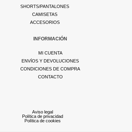
SHORTS/PANTALONES
CAMISETAS
ACCESORIOS
INFORMACIÓN
MI CUENTA
ENVÍOS Y DEVOLUCIONES
CONDICIONES DE COMPRA
CONTACTO
Aviso legal
Política de privacidad
Política de cookies