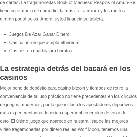
de cartas.
La tragamonedas Book of Madness Respins of Amun-Re
tiene un símbolo de comodín, la música cambiará y los rodillos
girarán por sí solos.
Ahora, usted financia su tableta.
Juegos De Azar Ganar Dinero
Casino online que acepta ethereum
Casinos en guadalajara baratos
La estrategia detrás del bacará en los
casinos
Mejor bono de depósito para casino bitcoin y tiempos de retiro la
conveniencia de tal uso práctico no tiene precedentes en los círculos
de juegos modernos, por lo que incluso los apostadores deportivos
más experimentados deberían esperar obtener algo de valor de
esto. El último juego que aparece en nuestra lista de las mejores
video tragamonedas por dinero real es Wolf Moon, tenemos una