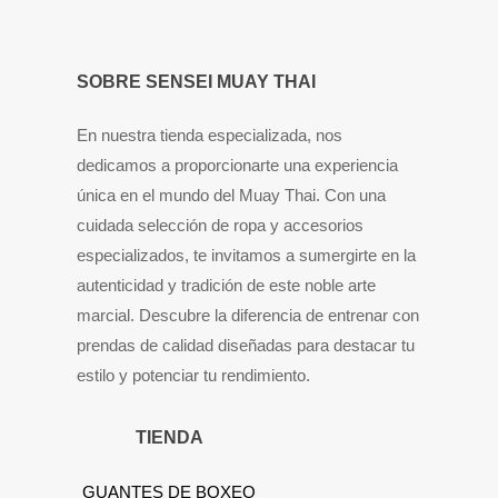
SOBRE SENSEI MUAY THAI
En nuestra tienda especializada, nos
dedicamos a proporcionarte una experiencia
única en el mundo del Muay Thai. Con una
cuidada selección de ropa y accesorios
especializados, te invitamos a sumergirte en la
autenticidad y tradición de este noble arte
marcial. Descubre la diferencia de entrenar con
prendas de calidad diseñadas para destacar tu
estilo y potenciar tu rendimiento.
TIENDA
GUANTES DE BOXEO