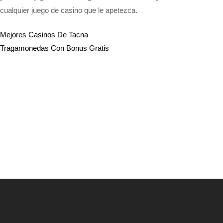
cualquier juego de casino que le apetezca.
Mejores Casinos De Tacna
Tragamonedas Con Bonus Gratis