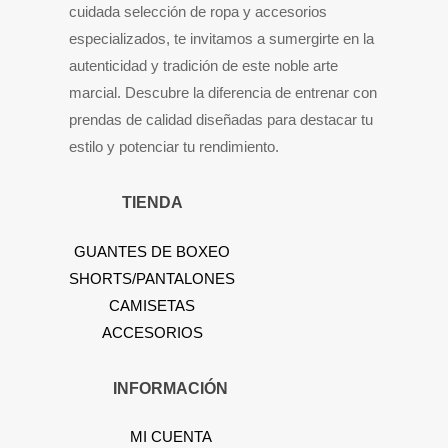
cuidada selección de ropa y accesorios
especializados, te invitamos a sumergirte en la
autenticidad y tradición de este noble arte
marcial. Descubre la diferencia de entrenar con
prendas de calidad diseñadas para destacar tu
estilo y potenciar tu rendimiento.
TIENDA
GUANTES DE BOXEO
SHORTS/PANTALONES
CAMISETAS
ACCESORIOS
INFORMACIÓN
MI CUENTA