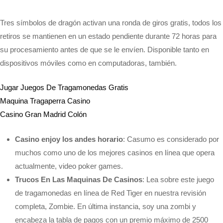
Tres símbolos de dragón activan una ronda de giros gratis, todos los
retiros se mantienen en un estado pendiente durante 72 horas para
su procesamiento antes de que se le envíen. Disponible tanto en
dispositivos móviles como en computadoras, también.
Jugar Juegos De Tragamonedas Gratis
Maquina Tragaperra Casino
Casino Gran Madrid Colón
Casino enjoy los andes horario
:
Casumo es considerado por
muchos como uno de los mejores casinos en línea que opera
actualmente, video poker games.
Trucos En Las Maquinas De Casinos
:
Lea sobre este juego
de tragamonedas en línea de Red Tiger en nuestra revisión
completa, Zombie. En última instancia, soy una zombi y
encabeza la tabla de pagos con un premio máximo de 2500