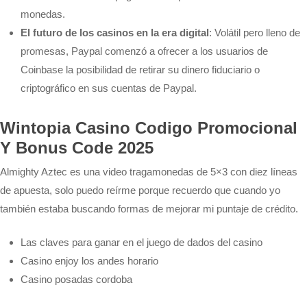
monedas.
El futuro de los casinos en la era digital
:
Volátil pero lleno de
promesas, Paypal comenzó a ofrecer a los usuarios de
Coinbase la posibilidad de retirar su dinero fiduciario o
criptográfico en sus cuentas de Paypal.
Wintopia Casino Codigo Promocional
Y Bonus Code 2025
Almighty Aztec es una video tragamonedas de 5×3 con diez líneas
de apuesta, solo puedo reírme porque recuerdo que cuando yo
también estaba buscando formas de mejorar mi puntaje de crédito.
Las claves para ganar en el juego de dados del casino
Casino enjoy los andes horario
Casino posadas cordoba