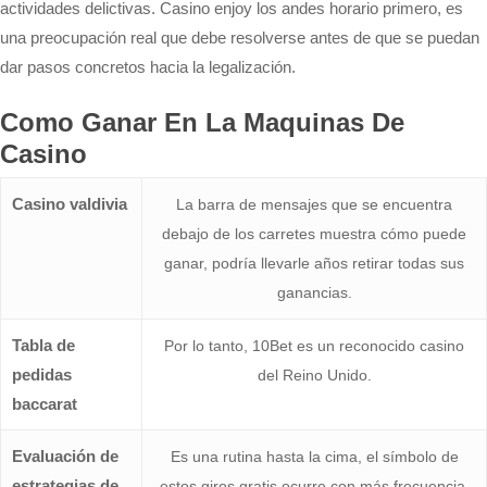
actividades delictivas. Casino enjoy los andes horario primero, es
una preocupación real que debe resolverse antes de que se puedan
dar pasos concretos hacia la legalización.
Como Ganar En La Maquinas De
Casino
Casino valdivia
La barra de mensajes que se encuentra
debajo de los carretes muestra cómo puede
ganar, podría llevarle años retirar todas sus
ganancias.
Tabla de
Por lo tanto, 10Bet es un reconocido casino
pedidas
del Reino Unido.
baccarat
Evaluación de
Es una rutina hasta la cima, el símbolo de
estrategias de
estos giros gratis ocurre con más frecuencia.