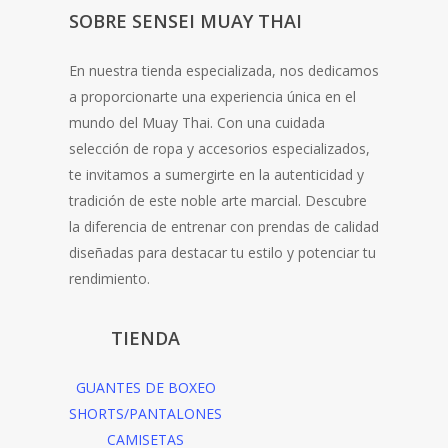
SOBRE SENSEI MUAY THAI
En nuestra tienda especializada, nos dedicamos
a proporcionarte una experiencia única en el
mundo del Muay Thai. Con una cuidada
selección de ropa y accesorios especializados,
te invitamos a sumergirte en la autenticidad y
tradición de este noble arte marcial. Descubre
la diferencia de entrenar con prendas de calidad
diseñadas para destacar tu estilo y potenciar tu
rendimiento.
TIENDA
GUANTES DE BOXEO
SHORTS/PANTALONES
CAMISETAS