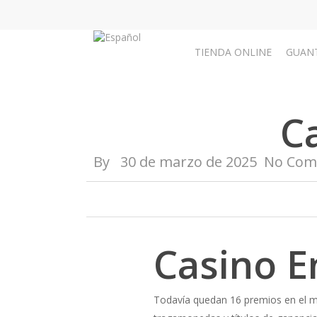
Skip
to
main
TIENDA ONLINE
GUANT
content
C
By
30 de marzo de 2025
No Com
Casino E
Todavía quedan 16 premios en el me