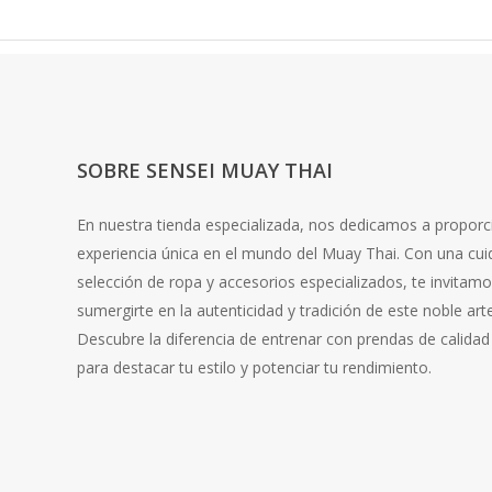
SOBRE SENSEI MUAY THAI
En nuestra tienda especializada, nos dedicamos a proporc
experiencia única en el mundo del Muay Thai. Con una cu
selección de ropa y accesorios especializados, te invitamo
sumergirte en la autenticidad y tradición de este noble art
Descubre la diferencia de entrenar con prendas de calida
para destacar tu estilo y potenciar tu rendimiento.