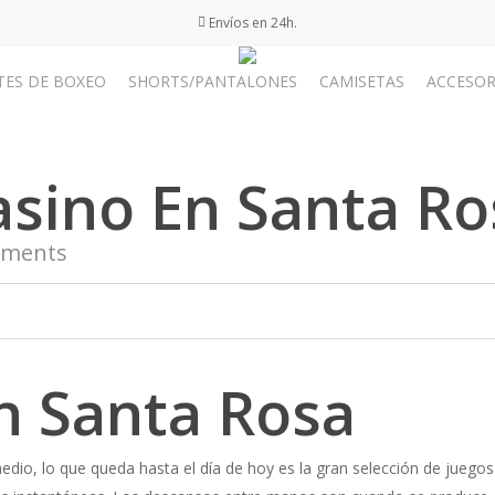
Envíos en 24h.
ES DE BOXEO
SHORTS/PANTALONES
CAMISETAS
ACCESOR
asino En Santa Ro
ments
n Santa Rosa
dio, lo que queda hasta el día de hoy es la gran selección de juego