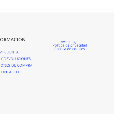
FORMACIÓN
Aviso legal
Política de privacidad
Política de cookies
MI CUENTA
 Y DEVOLUCIONES
IONES DE COMPRA
CONTACTO