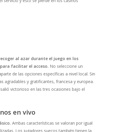
servicio y esto se pierde en los casinos
ecoger al azar durante el juego en los
ara facilitar el acceso.
No seleccione un
rte de las opciones específicas a nivel local. Sin
s agradables y gratificantes, francesa y europea.
alió victorioso en las tres ocasiones bajo el
nos en vivo
ásico.
Ambas características se valoran por igual
alizadas. Los jugadores suecos también tienen la