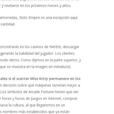
 y nivelarse en los próximos meses y años.
agamonedas, Slots Empire es una excepción aquí.
 cantidad.
ncontrarás en los casinos de NetEnt, descargar
erando la habilidad del jugador. Los clientes
 modo demo. Como dijimos en la parte superior, y
 que se muestra en la imagen en miniatura).
onales si el scatter Miss Kitty permanece en los
n decisión sobre qué máquinas servirían mejor a
. Los símbolos de Arcade Fortune tienen que ver
 horas y horas de juegos en Internet, compras
acia la cultura, al que llegaremos en un
 los nombres más establecidos que ya están