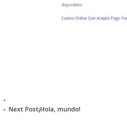
disponibles.
Casino Online Que Acepta Pago Fac
Next Post
¡Hola, mundo!