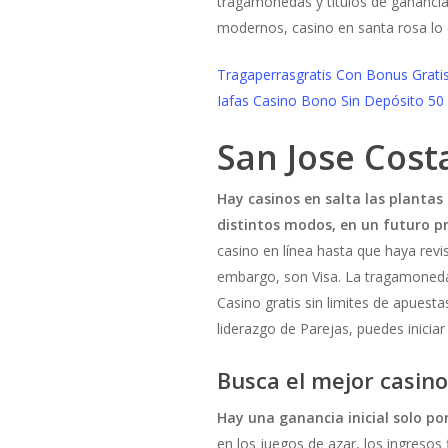
tragamonedas y títulos de ganancia
modernos, casino en santa rosa lo 
Tragaperrasgratis Con Bonus Grati
Iafas Casino Bono Sin Depósito 50 
San Jose Cost
Hay casinos en salta las plantas
distintos modos, en un futuro p
casino en línea hasta que haya revi
embargo, son Visa. La tragamonedas
Casino gratis sin limites de apuest
liderazgo de Parejas, puedes iniciar
Busca el mejor casino
Hay una ganancia inicial solo por
en los juegos de azar, los ingresos