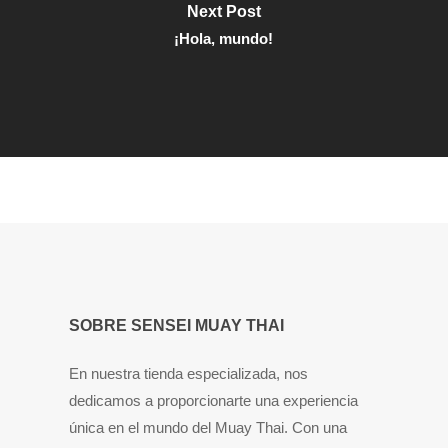
Next Post
¡Hola, mundo!
SOBRE SENSEI MUAY THAI
En nuestra tienda especializada, nos
dedicamos a proporcionarte una experiencia
única en el mundo del Muay Thai. Con una