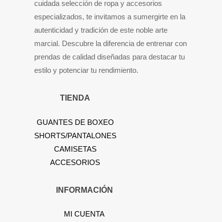
cuidada selección de ropa y accesorios
especializados, te invitamos a sumergirte en la
autenticidad y tradición de este noble arte
marcial. Descubre la diferencia de entrenar con
prendas de calidad diseñadas para destacar tu
estilo y potenciar tu rendimiento.
TIENDA
GUANTES DE BOXEO
SHORTS/PANTALONES
CAMISETAS
ACCESORIOS
INFORMACIÓN
MI CUENTA