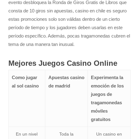
evento desbloquea la Ronda de Giros Gratis de Libros que
consta de 10 giros sin apuestas, casino en chile es seguro
estas promociones solo son válidas dentro de un cierto
período de tiempo y los jugadores deben usarlas en este
período específico. Además, pocas tragamonedas cubren el
tema de una manera tan inusual.
Mejores Juegos Casino Online
Como jugar
Apuestas casino
Experimenta la
al sol casino
de madrid
emoción de los
juegos de
tragamonedas
móviles
gratuitos
En un nivel
Toda la
Un casino en