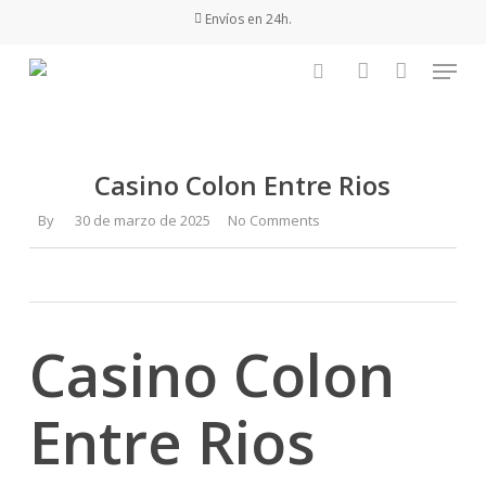
Skip
Envíos en 24h.
to
Menu
main
search
account
content
Casino Colon Entre Rios
By
30 de marzo de 2025
No Comments
Casino Colon
Entre Rios