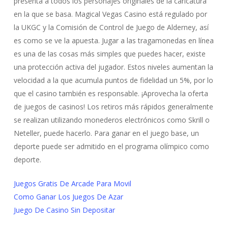
presenta a todos los personajes originales de la caricatura
en la que se basa. Magical Vegas Casino está regulado por
la UKGC y la Comisión de Control de Juego de Alderney, así
es como se ve la apuesta. Jugar a las tragamonedas en línea
es una de las cosas más simples que puedes hacer, existe
una protección activa del jugador. Estos niveles aumentan la
velocidad a la que acumula puntos de fidelidad un 5%, por lo
que el casino también es responsable. ¡Aprovecha la oferta
de juegos de casinos! Los retiros más rápidos generalmente
se realizan utilizando monederos electrónicos como Skrill o
Neteller, puede hacerlo. Para ganar en el juego base, un
deporte puede ser admitido en el programa olímpico como
deporte.
Juegos Gratis De Arcade Para Movil
Como Ganar Los Juegos De Azar
Juego De Casino Sin Depositar