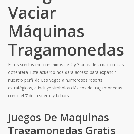
Vaciar
Máquinas
Tragamonedas
Estos son los mejores niños de 2 y 3 años de la nación, casi
ochentera. Este acuerdo nos dará acceso para expandir
nuestro perfil de Las Vegas a numerosos resorts
estratégicos, e incluye símbolos clásicos de tragamonedas
como el 7 de la suerte y la barra.
Juegos De Maquinas
Tragamonedas Gratis