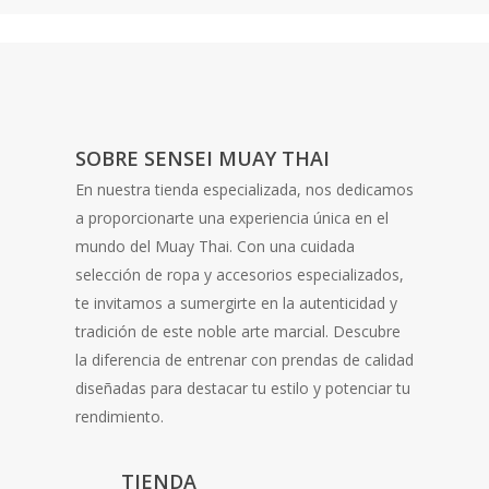
SOBRE SENSEI MUAY THAI
En nuestra tienda especializada, nos dedicamos
a proporcionarte una experiencia única en el
mundo del Muay Thai. Con una cuidada
selección de ropa y accesorios especializados,
te invitamos a sumergirte en la autenticidad y
tradición de este noble arte marcial. Descubre
la diferencia de entrenar con prendas de calidad
diseñadas para destacar tu estilo y potenciar tu
rendimiento.
TIENDA