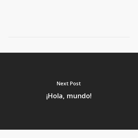
Next Post
¡Hola, mundo!