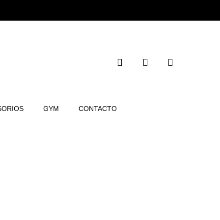
search
account
SORIOS
GYM
CONTACTO