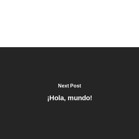
Next Post
¡Hola, mundo!