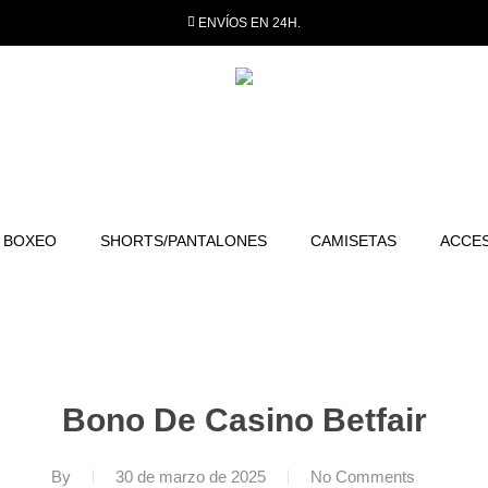
ENVÍOS EN 24H.
 BOXEO
SHORTS/PANTALONES
CAMISETAS
ACCE
Bono De Casino Betfair
By
30 de marzo de 2025
No Comments