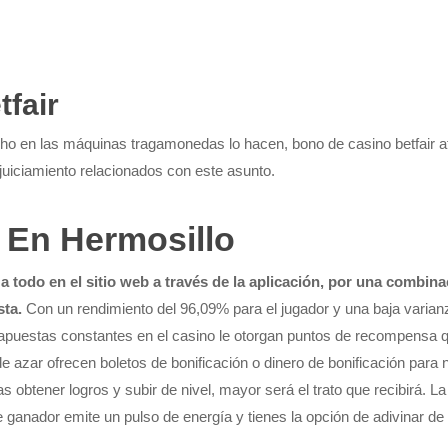
fair
ho en las máquinas tragamonedas lo hacen, bono de casino betfair a
njuiciamiento relacionados con este asunto.
 En Hermosillo
a todo en el sitio web a través de la aplicación, por una combin
sta.
Con un rendimiento del 96,09% para el jugador y una baja varianz
apuestas constantes en el casino le otorgan puntos de recompensa 
 de azar ofrecen boletos de bonificación o dinero de bonificación pa
obtener logros y subir de nivel, mayor será el trato que recibirá. La
ganador emite un pulso de energía y tienes la opción de adivinar d