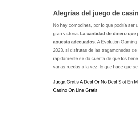
Alegrías del juego de casi
No hay comodines, por lo que podría ser un
gran victoria.
La cantidad de dinero que 
apuesta adecuados.
A Evolution Gaming s
2023, si disfrutas de las tragamonedas de
rápidamente se da cuenta de que los benef
varias ruedas a la vez, lo que hace que s
Juega Gratis A Deal Or No Deal Slot En
Casino On Line Gratis