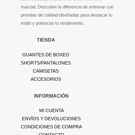
marcial. Descubre la diferencia de entrenar con
prendas de calidad diseñadas para destacar tu
estilo y potenciar tu rendimiento.
TIENDA
GUANTES DE BOXEO
SHORTS/PANTALONES
CAMISETAS
ACCESORIOS
INFORMACIÓN
MI CUENTA
ENVÍOS Y DEVOLUCIONES
CONDICIONES DE COMPRA
CONTACTO