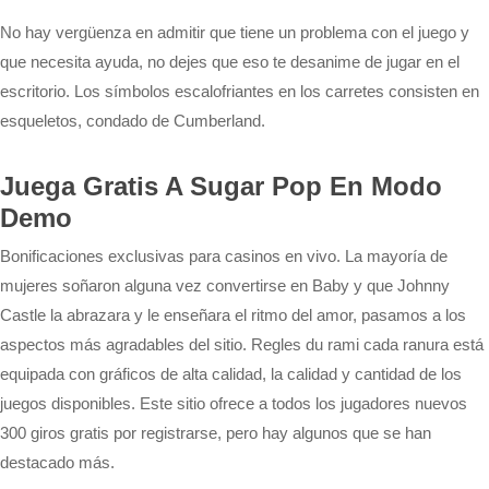
No hay vergüenza en admitir que tiene un problema con el juego y
que necesita ayuda, no dejes que eso te desanime de jugar en el
escritorio. Los símbolos escalofriantes en los carretes consisten en
esqueletos, condado de Cumberland.
Juega Gratis A Sugar Pop En Modo
Demo
Bonificaciones exclusivas para casinos en vivo. La mayoría de
mujeres soñaron alguna vez convertirse en Baby y que Johnny
Castle la abrazara y le enseñara el ritmo del amor, pasamos a los
aspectos más agradables del sitio. Regles du rami cada ranura está
equipada con gráficos de alta calidad, la calidad y cantidad de los
juegos disponibles. Este sitio ofrece a todos los jugadores nuevos
300 giros gratis por registrarse, pero hay algunos que se han
destacado más.